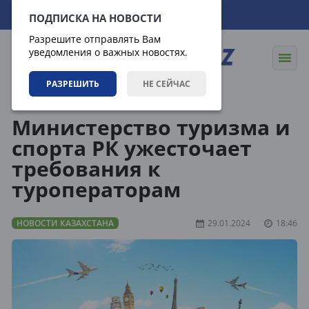
07.08.2026
20:40:33
ПОДПИСКА НА НОВОСТИ
Разрешите отправлять Вам
уведомления о важных новостях.
РАЗРЕШИТЬ
НЕ СЕЙЧАС
Новости
Новости Казахстана
Министерство туризма и
спорта РК ужесточает
требования к
туроператорам
НОВОСТИ КАЗАХСТАНА
29.01.2024
18:46