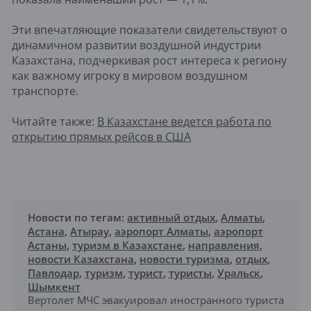
Эти впечатляющие показатели свидетельствуют о
динамичном развитии воздушной индустрии
Казахстана, подчеркивая рост интереса к региону
как важному игроку в мировом воздушном
транспорте.
Читайте также:
В Казахстане ведется работа по
открытию прямых рейсов в США
Новости по тегам:
активный отдых
,
Алматы
,
Астана
,
Атырау
,
аэропорт Алматы
,
аэропорт
Астаны
,
туризм в Казахстане
,
направления
,
новости Казахстана
,
новости туризма
,
отдых
,
Павлодар
,
туризм
,
турист
,
туристы
,
Уральск
,
Шымкент
Вертолет МЧС эвакуировал иностранного туриста