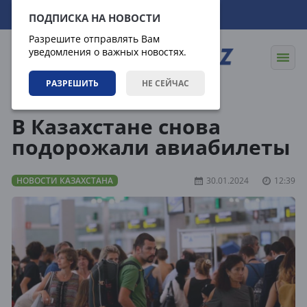
09.08.2026
14:26:21
ПОДПИСКА НА НОВОСТИ
Разрешите отправлять Вам
уведомления о важных новостях.
РАЗРЕШИТЬ
НЕ СЕЙЧАС
Новости
Новости Казахстана
В Казахстане снова
подорожали авиабилеты
НОВОСТИ КАЗАХСТАНА
30.01.2024
12:39