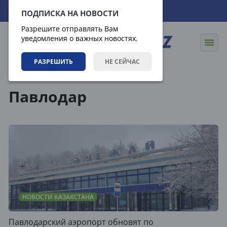
09.08.2026
04:04:20
ПОДПИСКА НА НОВОСТИ
Разрешите отправлять Вам
уведомления о важных новостях.
РАЗРЕШИТЬ
НЕ СЕЙЧАС
Теги
Павлодар
НОВОСТИ КАЗАХСТАНА
Павлодарский аэропорт обновят по