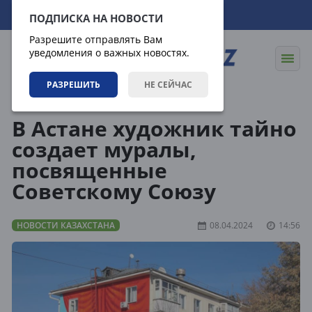
08.08.2026
20:50:27
ПОДПИСКА НА НОВОСТИ
Разрешите отправлять Вам
уведомления о важных новостях.
РАЗРЕШИТЬ
НЕ СЕЙЧАС
Новости
Новости Казахстана
В Астане художник тайно
создает муралы,
посвященные
Советскому Союзу
НОВОСТИ КАЗАХСТАНА
08.04.2024
14:56