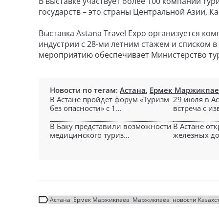
В выставке участвует более 100 компаний тур
государств – это страны Центральной Азии, Кав
Выставка Astana Travel Expo организуется к
индустрии с 28-ми летним стажем и списком в
мероприятию обеспечивает Министерство тури
Новости по тегам:
Астана
,
Ермек Маржикпае
В Астане пройдет форум «Туризм
29 июля в А
без опасности» с 1...
встреча с из
В Баку представили возможности
В Астане от
медицинского туриз...
железных дор
Астана
Ермек Маржикпаев
Маржикпаев
новости Казахс