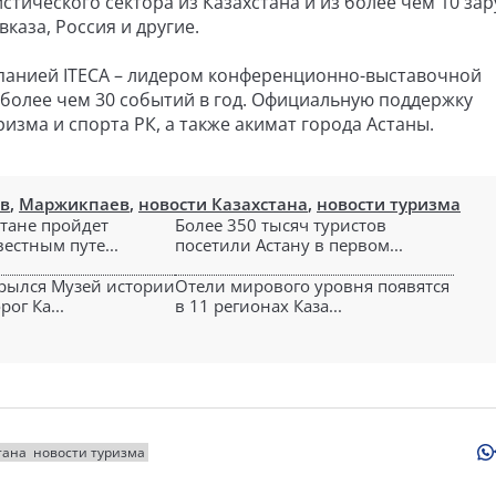
истического сектора из Казахстана и из более чем 10 за
каза, Россия и другие.
омпанией ITECA – лидером конференционно-выставочной
 более чем 30 событий в год. Официальную поддержку
зма и спорта РК, а также акимат города Астаны.
в
,
Маржикпаев
,
новости Казахстана
,
новости туризма
стане пройдет
Более 350 тысяч туристов
вестным путе...
посетили Астану в первом...
крылся Музей истории
Отели мирового уровня появятся
ог Ка...
в 11 регионах Каза...
тана
новости туризма