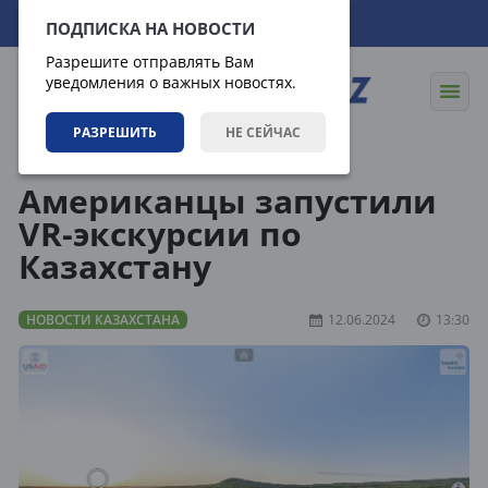
07.08.2026
21:24:20
ПОДПИСКА НА НОВОСТИ
Разрешите отправлять Вам
уведомления о важных новостях.
РАЗРЕШИТЬ
НЕ СЕЙЧАС
Новости
Новости Казахстана
Американцы запустили
VR-экскурсии по
Казахстану
НОВОСТИ КАЗАХСТАНА
12.06.2024
13:30