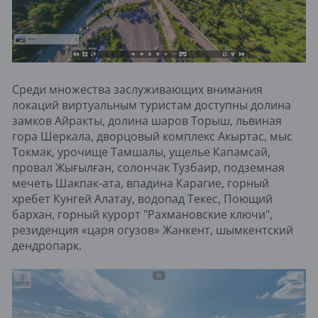
Среди множества заслуживающих внимания
локаций виртуальным туристам доступны долина
замков Айракты, долина шаров Торыш, львиная
гора Шеркала, дворцовый комплекс Акыртас, мыс
Токмак, урочище Тамшалы, ущелье Капамсай,
провал Жығылған, солончак Тузбаир, подземная
мечеть Шакпак-ата, впадина Карагие, горный
хребет Кунгей Алатау, водопад Текес, Поющий
бархан, горный курорт "Рахмановские ключи",
резиденция «царя огузов» Жанкент, шымкентский
дендропарк.