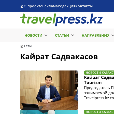
О проекте
Реклама
Редакция
Контакты
НОВОСТИ
СТАТЬИ
НАПРАВЛЕНИЯ
Теги
Кайрат Садвакасов
НОВОСТИ КАЗАХС
Кайрат Садва
Tourism
Председатель П
занимаемой дол
Travelpress.kz
НОВОСТИ КАЗАХС