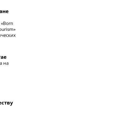
ане
и
 «Born
ourism»
ических
тае
а на
еству