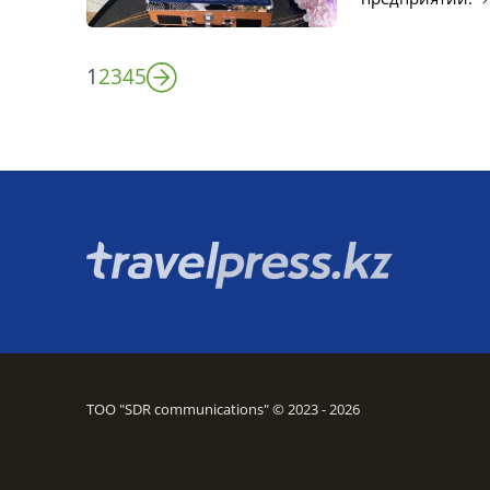
1
2
3
4
5
ТОО "SDR communications" © 2023 - 2026