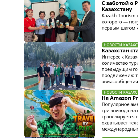
С заботой о 
Казахстану
Kazakh Tourism
которого — поп
первым шагом к
НОВОСТИ КАЗАХС
Казахстан с
Интерес к Каза
количество тур
предыдущим год
продвижению ту
авиасообщения 
НОВОСТИ КАЗАХС
На Amazon Pr
Популярное аме
три эпизода на
транслируется 
охватывает тел
международных