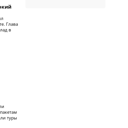
сокий
ил
е. Глава
лад в
ли
рпакетам
али туры