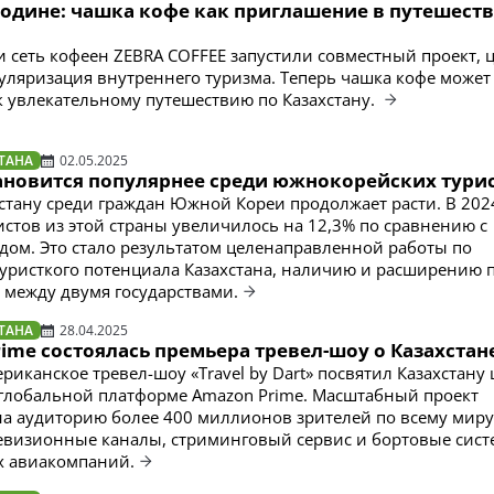
Родине: чашка кофе как приглашение в путешеств
 и сеть кофеен ZEBRA COFFEE запустили совместный проект, 
уляризация внутреннего туризма. Теперь чашка кофе может 
 увлекательному путешествию по Казахстану.
ТАНА
02.05.2025
тановится популярнее среди южнокорейских тури
хстану среди граждан Южной Кореи продолжает расти. В 202
истов из этой страны увеличилось на 12,3% по сравнению с
ом. Это стало результатом целенаправленной работы по
ристкого потенциала Казахстана, наличию и расширению 
между двумя государствами.
ТАНА
28.04.2025
ime состоялась премьера тревел-шоу о Казахстан
риканское тревел-шоу «Travel by Dart» посвятил Казахстану
 глобальной платформе Amazon Prime. Масштабный проект
на аудиторию более 400 миллионов зрителей по всему миру
евизионные каналы, стриминговый сервис и бортовые сис
 авиакомпаний.