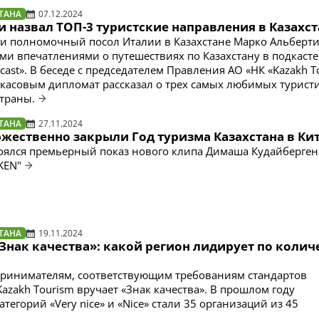
ТАНА
07.12.2024
 назвал ТОП-3 туристские направления в Казахст
и полномочный посол Италии в Казахстане Марко Альберт
ми впечатлениями о путешествиях по Казахстану в подкасте
ldcast». В беседе с председателем Правления АО «НК «Kazakh T
касовым дипломат рассказал о трех самых любимых турист
траны.
ТАНА
27.11.2024
жественно закрыли Год туризма Казахстана в Ки
оялся премьерный показ нового клипа Димаша Кудайберген
KEN"
ТАНА
19.11.2024
Знак качества»: какой регион лидирует по колич
принимателям, соответствующим требованиям стандартов
azakh Tourism вручает «Знак качества». В прошлом году
тегорий «Very nice» и «Nice» стали 35 организаций из 45