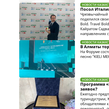
НОВОСТИ КАЗАХС
Посол Италии
Чрезвычайный 
поделился свои
Bold. Travel Bo
Кайратом Садва
направлениях с
НОВОСТИ КАЗАХС
В Алматы тор
На Форуме сост
песню "KIELI ME
НОВОСТИ КАЗАХС
Программа «
заявок?
Ежегодно пред
туриндустрии, K
обладателями ка
предприятий.