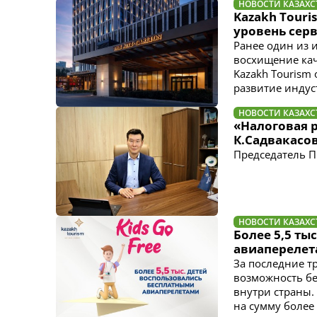
НОВОСТИ КАЗАХС
Kazakh Touri
уровень сер
Ранее один из 
восхищение кач
Kazakh Tourism 
развитие индус
НОВОСТИ КАЗАХС
«Налоговая 
К.Садвакасо
Председатель П
НОВОСТИ КАЗАХС
Более 5,5 т
авиаперелета
За последние тр
возможность бе
внутри страны.
на сумму более 