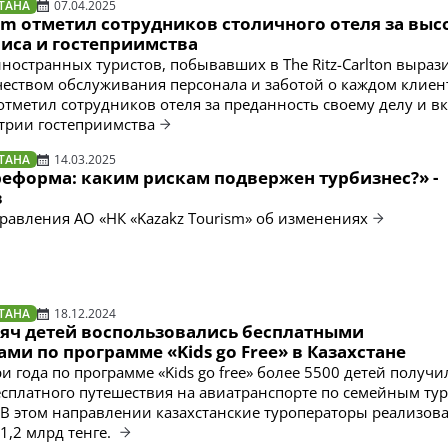
ТАНА
07.04.2025
sm отметил сотрудников столичного отеля за вы
виса и гостеприимства
иностранных туристов, побывавших в The Ritz-Carlton выраз
еством обслуживания персонала и заботой о каждом клиент
отметил сотрудников отеля за преданность своему делу и вк
трии гостеприимства
ТАНА
14.03.2025
реформа: каким рискам подвержен турбизнес?» -
в
равления АО «НК «Kazakz Tourism» об изменениях
ТАНА
18.12.2024
ысяч детей воспользовались бесплатными
ми по программе «Kids go Free» в Казахстане
и года по программе «Kids go free» более 5500 детей получи
сплатного путешествия на авиатранспорте по семейным ту
 В этом направлении казахстанские туроператоры реализов
1,2 млрд тенге.