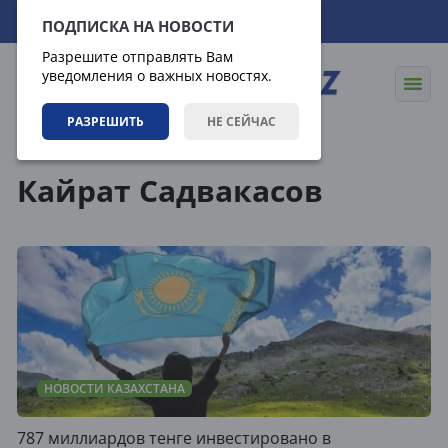
08.08.2026
22:24:58
ПОДПИСКА НА НОВОСТИ
Разрешите отправлять Вам
уведомления о важных новостях.
РАЗРЕШИТЬ
НЕ СЕЙЧАС
Теги
Кайрат Садвакасов
НОВОСТИ КАЗАХСТАНА
787 миллиардов тенге инвестировано в