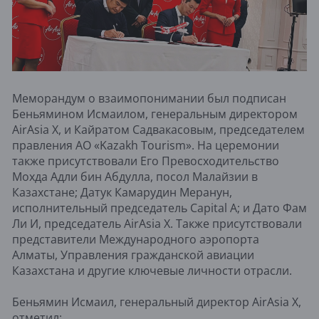
Меморандум о взаимопонимании был подписан
Беньямином Исмаилом, генеральным директором
AirAsia X, и Кайратом Садвакасовым, председателем
правления АО «Kazakh Tourism». На церемонии
также присутствовали Его Превосходительство
Мохда Адли бин Абдулла, посол Малайзии в
Казахстане; Датук Камарудин Меранун,
исполнительный председатель Capital A; и Дато Фам
Ли И, председатель AirAsia X. Также присутствовали
представители Международного аэропорта
Алматы, Управления гражданской авиации
Казахстана и другие ключевые личности отрасли.
Беньямин Исмаил, генеральный директор AirAsia X,
отметил: