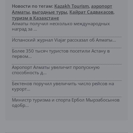
Новости по тегам:
Kazakh Tourism
,
аэропорт
Алматы
,
выгодные туры
,
Кайрат Садвакасов
,
туризм в Казахстане
Алматы получил несколько международных
наград за ...
Испанский журнал Viajar рассказал об Алматы...
Более 350 тысяч туристов посетили Астану в
первом...
Аэропорт Алматы увеличит пропускную
способность д...
Бектенов поручил увеличить число рейсов на
курорт...
Министр туризма и спорта Ербол Мырзабосынов
одобр...