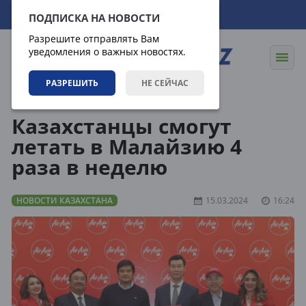
08.08.2026
07:51:13
ПОДПИСКА НА НОВОСТИ
Разрешите отправлять Вам
уведомления о важных новостях.
РАЗРЕШИТЬ
НЕ СЕЙЧАС
Новости
Новости Казахстана
Казахстанцы смогут
летать в Малайзию 4
раза в неделю
НОВОСТИ КАЗАХСТАНА
15.03.2024
16:24