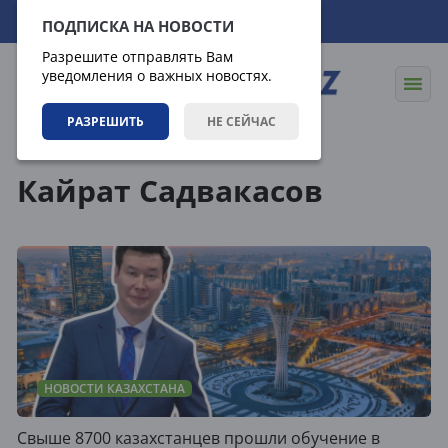
08.08.2026
23:28:12
ПОДПИСКА НА НОВОСТИ
Разрешите отправлять Вам
уведомления о важных новостях.
РАЗРЕШИТЬ
НЕ СЕЙЧАС
Теги
Кайрат Садвакасов
НОВОСТИ КАЗАХСТАНА
Свыше 8700 казахстанцев прошли обучение в