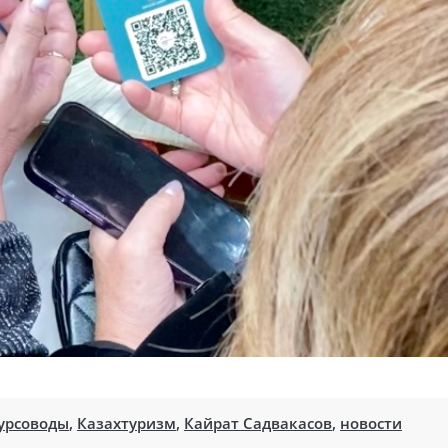
урсоводы
,
Казахтуризм
,
Кайрат Садвакасов
,
новости