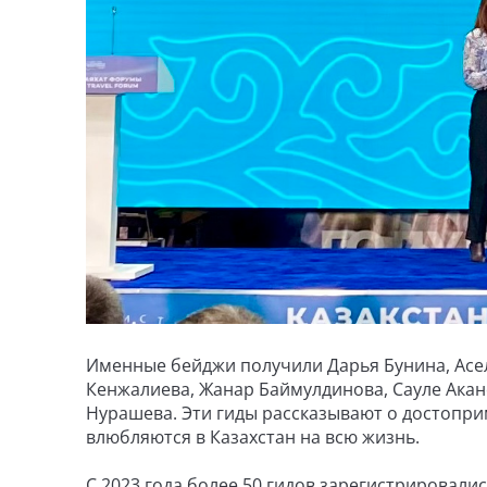
Именные бейджи получили Дарья Бунина, Асел
Кенжалиева, Жанар Баймулдинова, Сауле Акан
Нурашева. Эти гиды рассказывают о достоприм
влюбляются в Казахстан на всю жизнь.
С 2023 года более 50 гидов зарегистрировались