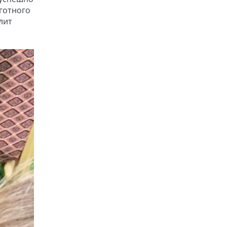
готного
лит