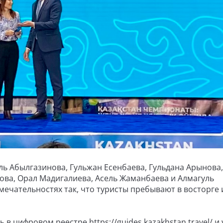
ь Абылгазинова, Гульжан Есенбаева, Гульдана Арынова,
ова, Орал Мадигалиева, Асель Жаманбаева и Алмагуль
ечательностях так, что туристы пребывают в восторге 
 в цифровом реестре https://guides.kazakhstan.travel/ 