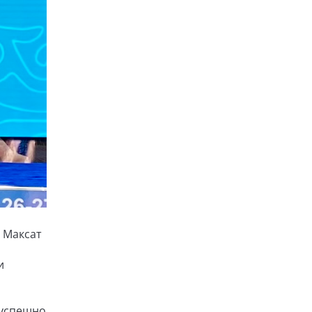
 Максат
и
и успешно