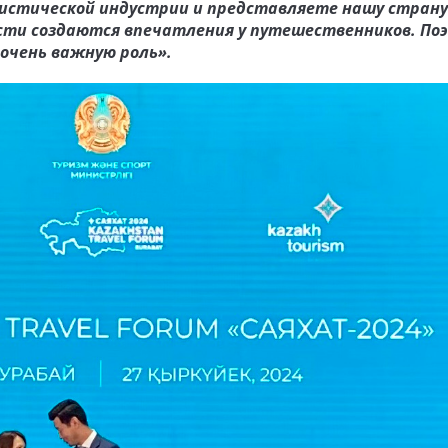
ристической индустрии и представляете нашу страну
сти создаются впечатления у путешественников. По
очень важную роль».