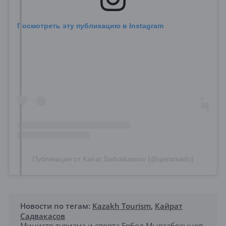
Посмотреть эту публикацию в Instagram
Публикация от Kairat Sadvakassov (@qairatsadu)
Новости по тегам:
Kazakh Tourism
,
Кайрат
Садвакасов
Министр туризма и спорта Ербол Мырзабосынов