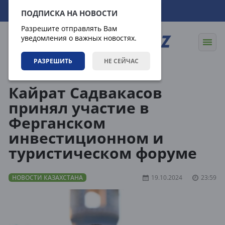
07.08.2026
20:21:18
ПОДПИСКА НА НОВОСТИ
Разрешите отправлять Вам
уведомления о важных новостях.
РАЗРЕШИТЬ
НЕ СЕЙЧАС
Новости
Новости Казахстана
Кайрат Садвакасов
принял участие в
Ферганском
инвестиционном и
туристическом форуме
НОВОСТИ КАЗАХСТАНА
19.10.2024
23:59