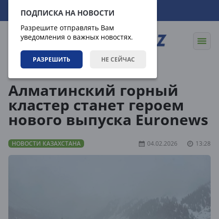
07.08.2026
07:20:05
ПОДПИСКА НА НОВОСТИ
Разрешите отправлять Вам
уведомления о важных новостях.
РАЗРЕШИТЬ
НЕ СЕЙЧАС
Новости
Новости Казахстана
Алматинский горный
кластер станет героем
нового выпуска Euronews
НОВОСТИ КАЗАХСТАНА
04.02.2026
13:28