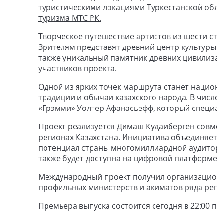
туристическими локациями Туркестанской обла
туризма МТС РК.
Творческое путешествие артистов из шести с
Зрителям представят древний центр культуры
также уникальный памятник древних цивилиз
участников проекта.
Одной из ярких точек маршрута станет нацио
традиции и обычаи казахского народа. В чи
«Грэмми» Уолтер Афанасьефф, который специал
Проект реализуется Димаш Кудайберген совме
регионах Казахстана. Инициатива объединяет
потенциал страны многомиллиардной аудитори
также будет доступна на цифровой платформе
Международный проект получил организацион
профильных министерств и акиматов ряда рег
Премьера выпуска состоится сегодня в 22:00 