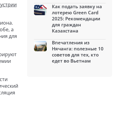
дустрии
Как подать заявку на
лотерею Green Card
2025: Рекомендации
иона.
для граждан
обе, а
Казахстана
ния для
Впечатления из
Нячанга: полезные 10
трируют
советов для тех, кто
ремии
едет во Вьетнам
сти
ический
сляция