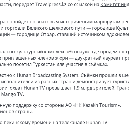
сти, передает Travelpress.kz со ссылкой на
Комитет ин
тран пройдет по знаковым историческим маршрутам рег
 и торговли Великого шелкового пути — городище Культ
аций — городище Отрар, ставший источником вдохнове
нально-культурный комплекс «Этноаул», где продемонс
сле приглашённых членов жюри — двукратный лауреат п
ьно посетил Туркестан для участия в съёмках.
стно с Hunan Broadcasting System. Съёмки прошли в ше
 исполнителей из разных стран и демонстрирует турист
и: охват Hunan TV превышает 1,9 млрд зрителей. Тран
 Mango TV.
ную поддержку со стороны АО «НК Kazakh Tourism»,
ионов страны.
по пекинскому времени на телеканале Hunan TV.