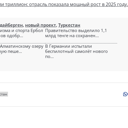
и триллион: отрасль показала мощный рост в 2025 году.
дайберген
,
новый проект
,
Туркестан
изма и спорта Ербол
Правительство выделило 1,1
в одобр...
млрд тенге на сохранен...
Алматинскому озеру
В Германии испытали
ую пеше...
беспилотный самолёт нового
по...
стан