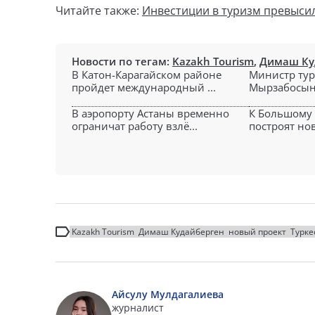
Читайте также:
Инвестиции в туризм превысил
Новости по тегам:
Kazakh Tourism
,
Димаш Ку
В Катон-Карагайском районе
Министр тур
пройдет международный ...
Мырзабосыно
В аэропорту Астаны временно
К Большому 
ограничат работу взлё...
построят нов
Kazakh Tourism
Димаш Кудайберген
новый проект
Турке
Айсулу Мулдагалиева
журналист