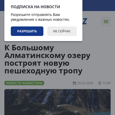
06.08.2026
11:27:42
ПОДПИСКА НА НОВОСТИ
Разрешите отправлять Вам
уведомления о важных новостях.
РАЗРЕШИТЬ
НЕ СЕЙЧАС
Новости
Новости Казахстана
К Большому
Алматинскому озеру
построят новую
пешеходную тропу
НОВОСТИ КАЗАХСТАНА
20.02.2026
15:49