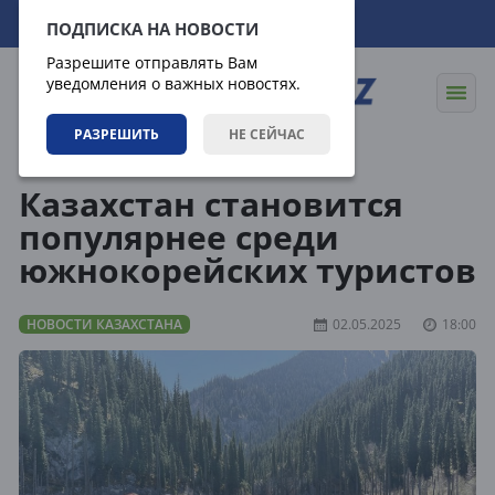
08.08.2026
17:27:06
ПОДПИСКА НА НОВОСТИ
Разрешите отправлять Вам
уведомления о важных новостях.
РАЗРЕШИТЬ
НЕ СЕЙЧАС
Новости
Новости Казахстана
Казахстан становится
популярнее среди
южнокорейских туристов
НОВОСТИ КАЗАХСТАНА
02.05.2025
18:00