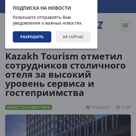
09.08.2026
14:50:32
ПОДПИСКА НА НОВОСТИ
Разрешите отправлять Вам
уведомления о важных новостях.
РАЗРЕШИТЬ
НЕ СЕЙЧАС
Новости
Новости Казахстана
Kazakh Tourism отметил
сотрудников столичного
отеля за высокий
уровень сервиса и
гостеприимства
НОВОСТИ КАЗАХСТАНА
07.04.2025
11:49