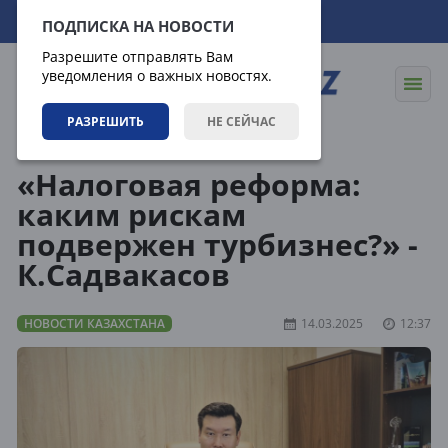
08.08.2026
22:06:13
ПОДПИСКА НА НОВОСТИ
Разрешите отправлять Вам
уведомления о важных новостях.
РАЗРЕШИТЬ
НЕ СЕЙЧАС
Новости
Новости Казахстана
«Налоговая реформа:
каким рискам
подвержен турбизнес?» -
К.Садвакасов
НОВОСТИ КАЗАХСТАНА
14.03.2025
12:37