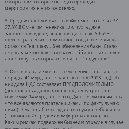
госорганам, которые нередко проводят
мероприятия в этих же отелях.
3. Средняя заполняемость койко-мест в отелях РК -
27,3%!!! С учетом теневизации, пусть даже
заниженная вдвое, реальная цифра ок. 50-55% -
ниже отраслевых нормативов, когда отели лишь
остаются "на плаву", без обновления базы. Стало
очень заметно, как номера и лобби многих отелей
даже в крупных городах серьезно "подустали".
4. Отели и другие места размещения оплачивают
порядка 41 млрд тенге налогов в год (2023 год). Из
них доля НДС составляет ПРЕДПОЛОЖИТЕЛЬНО
(достоверных данных нет у нас) одну треть, т.е.
максимум 14 млрд тенге в год (и то, если посчитать
что все являются плательщиками, по факту думаю
ниже). В масштабах государства сумма небольшая
(стоимость 2х средних комфортных школ), но...
Каким рискам подвержен бизнес и отрасль в случае
увеличения стоимости услуг?