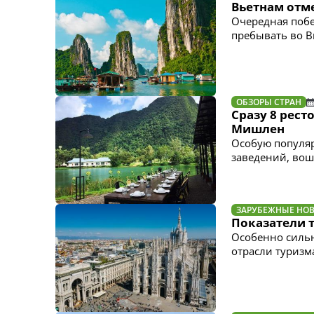
Вьетнам отм
Очередная побе
пребывать во В
ОБЗОРЫ СТРАН
Сразу 8 рест
Мишлен
Особую популяр
заведений, вош
ЗАРУБЕЖНЫЕ НО
Показатели 
Особенно сильн
отрасли туризм