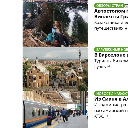
ОБЗОРЫ СТРАН
Автостопом 
Виолетты Г
Казахстанка и е
путешествиях н
ЗАРУБЕЖНЫЕ НО
В Барселоне 
Туристы битком
Гуэль
НОВОСТИ КАЗАХС
Из Сианя в 
Из администрат
пассажирский п
КТЖ.