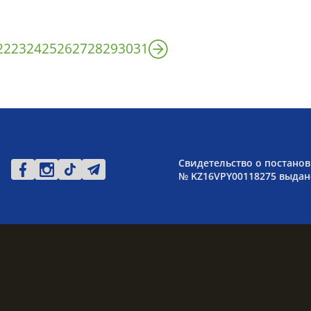
22
23
24
25
26
27
28
29
30
31
Свидетельство о постанов
№ KZ16VPY00118275 выдано