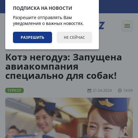
07.08.2026
09:03:07
ПОДПИСКА НА НОВОСТИ
Разрешите отправлять Вам
уведомления о важных новостях.
РАЗРЕШИТЬ
НЕ СЕЙЧАС
Статьи
Туркот
Котэ негодуэ: Запущена
авиакомпания
специально для собак!
ТУРКОТ
21.04.2024
14:09