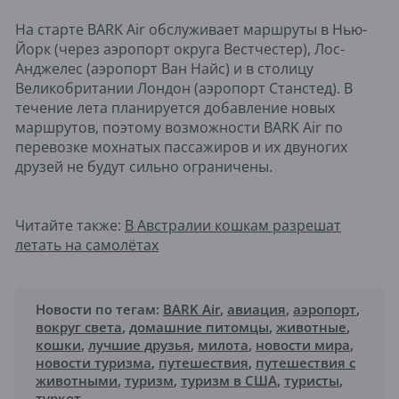
На старте BARK Air обслуживает маршруты в Нью-
Йорк (через аэропорт округа Вестчестер), Лос-
Анджелес (аэропорт Ван Найс) и в столицу
Великобритании Лондон (аэропорт Станстед). В
течение лета планируется добавление новых
маршрутов, поэтому возможности BARK Air по
перевозке мохнатых пассажиров и их двуногих
друзей не будут сильно ограничены.
Читайте также:
В Австралии кошкам разрешат
летать на самолётах
Новости по тегам:
BARK Air
,
авиация
,
аэропорт
,
вокруг света
,
домашние питомцы
,
животные
,
кошки
,
лучшие друзья
,
милота
,
новости мира
,
новости туризма
,
путешествия
,
путешествия с
животными
,
туризм
,
туризм в США
,
туристы
,
туркот