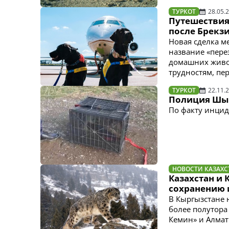
ТУРКОТ
28.05.
Путешествия
после Брекзи
Новая сделка м
название «пере
домашних живо
трудностям, пер
ТУРКОТ
22.11.
Полиция Шым
По факту инцид
НОВОСТИ КАЗАХС
Казахстан и
сохранению 
В Кыргызстане н
более полутора 
Кемин» и Алмат