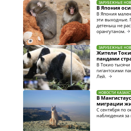
ЗАРУБЕЖНЫЕ НО
В Япония ос
В Япония мален
эти выходные. 
детеныш не ра
орангутаном.
ЗАРУБЕЖНЫЕ НО
Жители Токи
пандами стр
В Токио тысячи
гигантскими па
Лей.
НОВОСТИ КАЗАХС
В Мангистаус
миграции ж
С сентября по 
наблюдения за