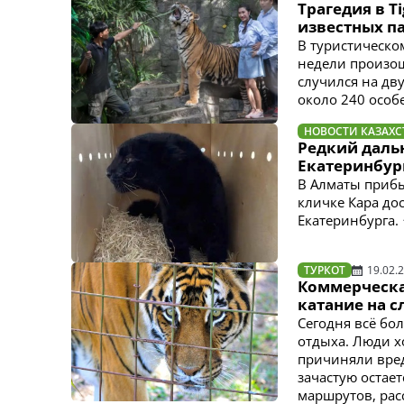
Трагедия в T
известных п
В туристическом
недели произо
случился на дв
около 240 особе
НОВОСТИ КАЗАХС
Редкий даль
Екатеринбур
В Алматы прибы
кличке Кара до
Екатеринбурга.
ТУРКОТ
19.02.
Коммерческа
катание на 
Сегодня всё бо
отдыха. Люди хо
причиняли вре
зачастую остае
маршрутов, расс