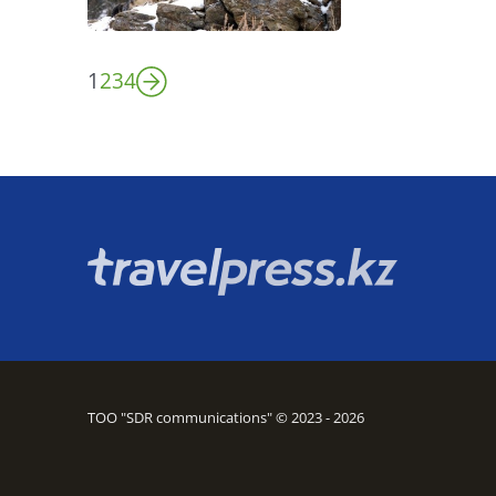
1
2
3
4
ТОО "SDR communications" © 2023 - 2026