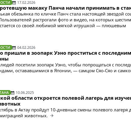
ВОСТИ
17.02.2026
иротевшую макаку Панча начали принимать в ста
ькая обезьянка по кличке Панч стала настоящей звездой со
Пользователей растрогали фото и видео, на которых шести
сстается со своей любимой мягкой игрушкой — плюшевым
ВОСТИ
04.02.2026
о пришли в зоопарк Уэно проститься с последни
аны
 людей посетили зоопарк Уэно, чтобы попрощаться с после
ндами, остававшимися в Японии, — самцом Сяо-Сяо и самко
ТАНА
10.06.2025
кой области откроется полевой лагерь для изуче
ивотных
октябрь в Актау пройдут 10-дневные смены полевого лагеря 
 миграцией животных.