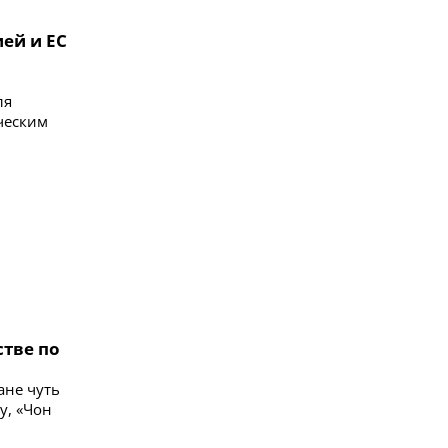
ей и ЕС
ля
ческим
стве по
ане чуть
у, «Чон