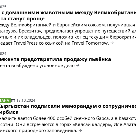
2025
 с домашними животными между Великобритани
та станут проще
ежду Великобританией и Европейским союзом, получившая
загрузка Брекзита», предполагает упрощение путешествий д
тных и их владельцев, положив конец текущим бюрократи
едает TravelPress со ссылкой на Travel Tomorrow.
2024
кента предотвратила продажу львёнка
ента возбуждено уголовное дело
ТАНА
18.10.2024
 Кыргызстан подписали меморандум о сотрудниче
ирбиса
асчитывается более 400 особей снежного барса, а в Казахст
сотни. Они встречаются в горах «Көлсай көлдері», Иле-Алата
инского природного заповедника.