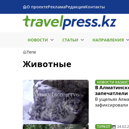
О проекте
Реклама
Редакция
Контакты
НОВОСТИ
СТАТЬИ
НАПРАВЛЕНИЯ
Теги
Животные
НОВОСТИ КАЗАХС
В Алматинск
запечатлели
В ущельях Алма
зафиксировали 
ТУРКОТ
24.02.