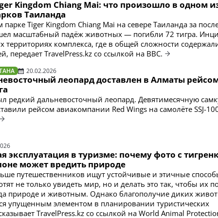
iger Kingdom Chiang Mai: что произошло в одном и
арков Таиланда
 парке Tiger Kingdom Chiang Mai на севере Таиланда за пос
шел масштабный падёж животных — погибли 72 тигра. Инц
ух территориях комплекса, где в общей сложности содержал
й, передает TravelPress.kz со ссылкой на BBC.
ТАНА
20.02.2026
невосточный леопард доставлен в Алматы рейсом
га
л редкий дальневосточный леопард. Девятимесячную самк
ставили рейсом авиакомпании Red Wings на самолёте SSJ-10
2026
я эксплуатация в туризме: почему фото с тигрен
слоне может вредить природе
льше путешественников ищут устойчивые и этичные способ
тят не только увидеть мир, но и делать это так, чтобы их п
да природе и животным. Однако благополучие диких живо
тся упущенным элементом в планировании туристических
казывает TravelPress.kz со ссылкой на World Animal Protectio