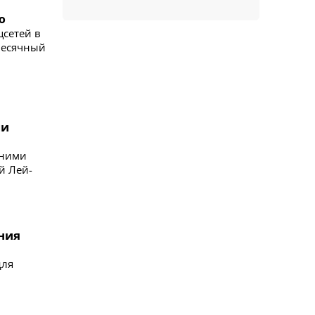
ю
цсетей в
месячный
ми
дними
й Лей-
ния
для