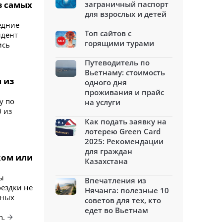
з самых
заграничный паспорт
для взрослых и детей
ледние
Топ сайтов с
идент
горящими турами
ись
Путеводитель по
Вьетнаму: стоимость
 из
одного дня
проживания и прайс
у по
на услуги
0 из
Как подать заявку на
лотерею Green Card
2025: Рекомендации
для граждан
ком или
Казахстана
ы
Впечатления из
оездки не
Нячанга: полезные 10
тных
советов для тех, кто
едет во Вьетнам
n.