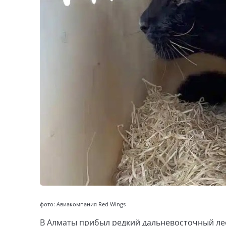
фото: Авиакомпания Red Wings
В Алматы прибыл редкий дальневосточный леоп