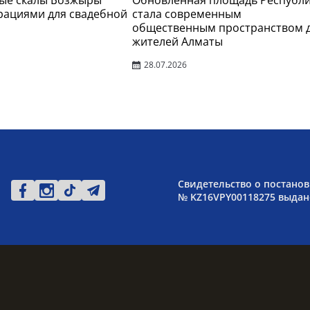
ые скалы Бозжыры
Обновленная площадь Республ
рациями для свадебной
стала современным
общественным пространством 
жителей Алматы
28.07.2026
Свидетельство о постанов
№ KZ16VPY00118275 выдано