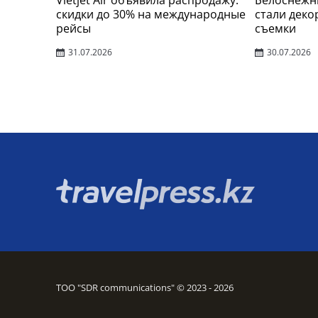
Vietjet Air объявила распродажу:
Белоснежн
скидки до 30% на международные
стали деко
рейсы
съемки
31.07.2026
30.07.2026
ТОО "SDR communications" © 2023 - 2026