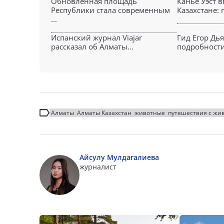
Обновленная площадь
Канье Уэст 
Республики стала современным
Казахстане: 
...
Испанский журнал Viajar
Гид Егор Дь
рассказал об Алматы...
подробности 
Алматы
Алматы Казахстан
животные
путешествия с жи
Айсулу Мулдагалиева
журналист