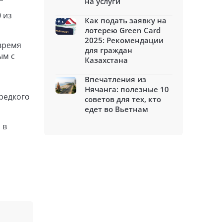
на услуги
 из
Как подать заявку на
лотерею Green Card
2025: Рекомендации
время
для граждан
ым с
Казахстана
Впечатления из
Нячанга: полезные 10
редкого
советов для тех, кто
едет во Вьетнам
 в