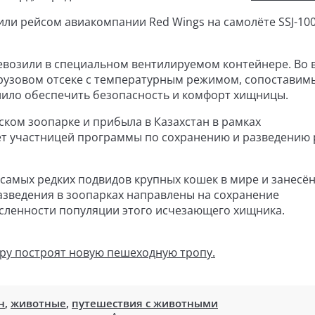
или рейсом авиакомпании Red Wings на самолёте SSJ-100
евозили в специальном вентилируемом контейнере. Во 
грузовом отсеке с температурным режимом, сопоставим
лило обеспечить безопасность и комфорт хищницы.
гском зоопарке и прибыла в Казахстан в рамках
ет участницей программы по сохранению и разведению 
самых редких подвидов крупных кошек в мире и занесён
зведения в зоопарках направлены на сохранение
исленности популяции этого исчезающего хищника.
ру построят новую пешеходную тропу.
н
,
животные
,
путешествия с животными