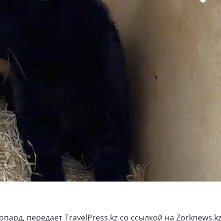
ард, передает TravelPress.kz со ссылкой на
Zorknews.kz