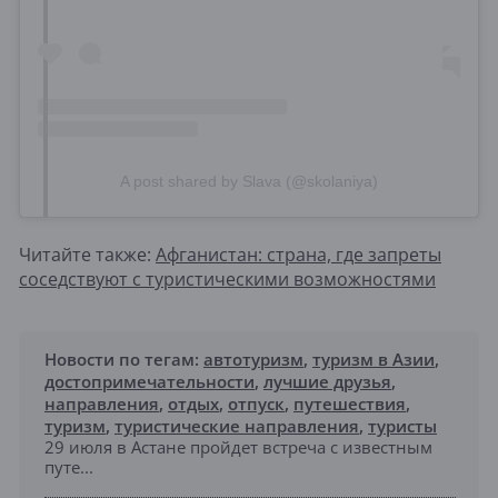
A post shared by Slava (@skolaniya)
Читайте также:
Афганистан: страна, где запреты
соседствуют с туристическими возможностями
Новости по тегам:
автотуризм
,
туризм в Азии
,
достопримечательности
,
лучшие друзья
,
направления
,
отдых
,
отпуск
,
путешествия
,
туризм
,
туристические направления
,
туристы
29 июля в Астане пройдет встреча с известным
путе...