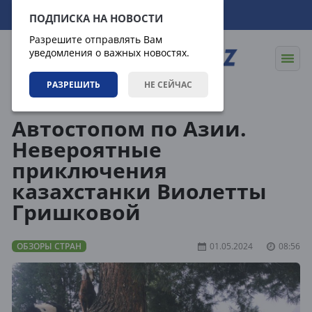
08.08.2026
20:32:10
ПОДПИСКА НА НОВОСТИ
Разрешите отправлять Вам
уведомления о важных новостях.
РАЗРЕШИТЬ
НЕ СЕЙЧАС
Направления
Обзоры стран
Автостопом по Азии.
Невероятные
приключения
казахстанки Виолетты
Гришковой
ОБЗОРЫ СТРАН
01.05.2024
08:56