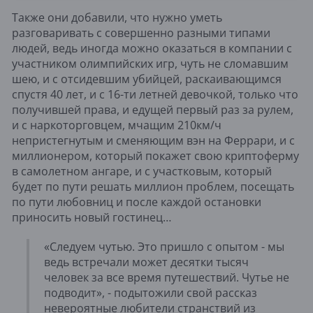
Также они добавили, что нужно уметь
разговаривать с совершенно разными типами
людей, ведь иногда можно оказаться в компании с
участником олимпийских игр, чуть не сломавшим
шею, и с отсидевшим убийцей, раскаивающимся
спустя 40 лет, и с 16-ти летней девочкой, только что
получившей права, и едущей первый раз за рулем,
и с наркоторговцем, мчащим 210км/ч
непристегнутым и сменяющим вэн на Феррари, и с
миллионером, который покажет свою криптоферму
в самолетном ангаре, и с участковым, который
будет по пути решать миллион проблем, посещать
по пути любовниц и после каждой остановки
приносить новый гостинец…
«Следуем чутью. Это пришло с опытом - мы
ведь встречали может десятки тысяч
человек за все время путешествий. Чутье не
подводит», - подытожили свой рассказ
невероятные любители странствий из