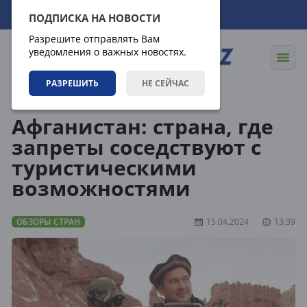
08.08.2026
15:27:12
ПОДПИСКА НА НОВОСТИ
Разрешите отправлять Вам
уведомления о важных новостях.
РАЗРЕШИТЬ
НЕ СЕЙЧАС
Направления
Обзоры стран
Афганистан: страна, где
запреты соседствуют с
туристическими
возможностями
ОБЗОРЫ СТРАН
15.04.2024
13:39