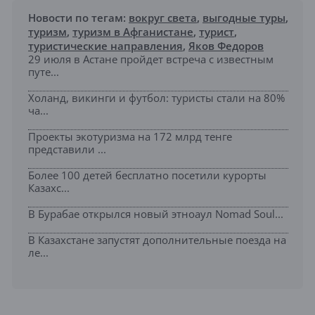
Новости по тегам:
вокруг света
,
выгодные туры
,
туризм
,
туризм в Афганистане
,
турист
,
туристические направления
,
Яков Федоров
29 июля в Астане пройдет встреча с известным
путе...
Холанд, викинги и футбол: туристы стали на 80%
ча...
Проекты экотуризма на 172 млрд тенге
представили ...
Более 100 детей бесплатно посетили курорты
Казахс...
В Бурабае открылся новый этноаул Nomad Soul...
В Казахстане запустят дополнительные поезда на
ле...