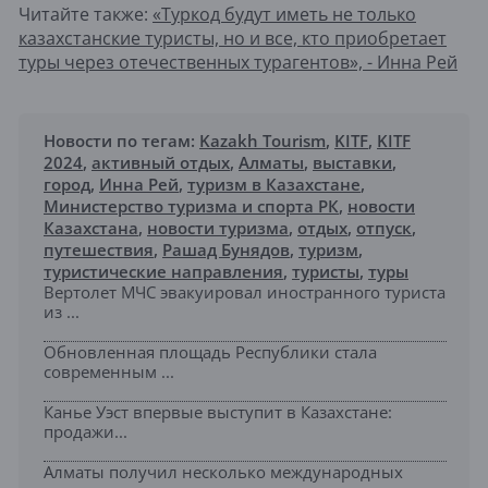
Читайте также:
«Туркод будут иметь не только
казахстанские туристы, но и все, кто приобретает
туры через отечественных турагентов», - Инна Рей
Новости по тегам:
Kazakh Tourism
,
KITF
,
KITF
2024
,
активный отдых
,
Алматы
,
выставки
,
город
,
Инна Рей
,
туризм в Казахстане
,
Министерство туризма и спорта РК
,
новости
Казахстана
,
новости туризма
,
отдых
,
отпуск
,
путешествия
,
Рашад Бунядов
,
туризм
,
туристические направления
,
туристы
,
туры
Вертолет МЧС эвакуировал иностранного туриста
из ...
Обновленная площадь Республики стала
современным ...
Канье Уэст впервые выступит в Казахстане:
продажи...
Алматы получил несколько международных