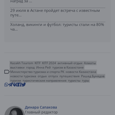
наград за ...
29 июля в Астане пройдет встреча с известным
путе...
Холанд, викинги и футбол: туристы стали на 80%
ча...
Kazakh Tourism
KITF
KITF 2024
активный отдых
Алматы
выставки
город
Инна Рей
туризм в Казахстане
Министерство туризма и спорта РК
новости Казахстана
новости туризма
отдых
отпуск
путешествия
Рашад Бунядов
туризм
туристические направления
туристы
туры
Динара Сапакова
Главный редактор