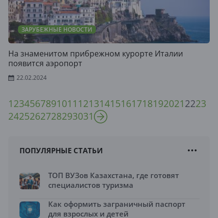
ЗАРУБЕЖНЫЕ НОВОСТИ
На знаменитом прибрежном курорте Италии
появится аэропорт
22.02.2024
1
2
3
4
5
6
7
8
9
10
11
12
13
14
15
16
17
18
19
20
21
22
23
24
25
26
27
28
29
30
31
ПОПУЛЯРНЫЕ СТАТЬИ
ТОП ВУЗов Казахстана, где готовят
специалистов туризма
Как оформить заграничный паспорт
для взрослых и детей