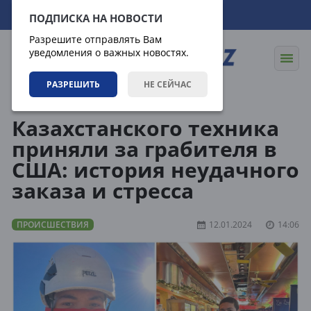
07.08.2026
03:02:10
ПОДПИСКА НА НОВОСТИ
Разрешите отправлять Вам
уведомления о важных новостях.
РАЗРЕШИТЬ
НЕ СЕЙЧАС
Новости
Происшествия
Казахстанского техника
приняли за грабителя в
США: история неудачного
заказа и стресса
ПРОИСШЕСТВИЯ
12.01.2024
14:06