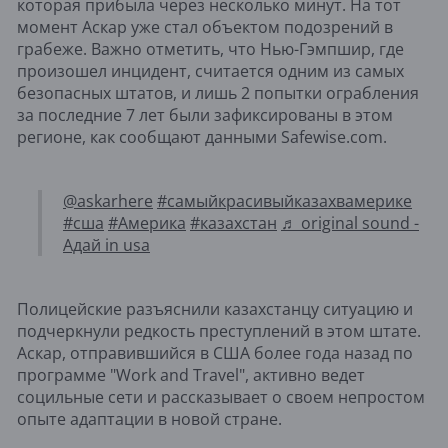
которая прибыла через несколько минут. На тот
момент Аскар уже стал объектом подозрений в
грабеже. Важно отметить, что Нью-Гэмпшир, где
произошел инцидент, считается одним из самых
безопасных штатов, и лишь 2 попытки ограбления
за последние 7 лет были зафиксированы в этом
регионе, как сообщают данными Safewise.com.
@askarhere
#самыйкрасивыйказахвамерике
#сша
#Америка
#казахстан
♬ original sound -
Адай in usa
Полицейские разъяснили казахстанцу ситуацию и
подчеркнули редкость преступлений в этом штате.
Аскар, отправившийся в США более года назад по
программе "Work and Travel", активно ведет
социльные сети и рассказывает о своем непростом
опыте адаптации в новой стране.