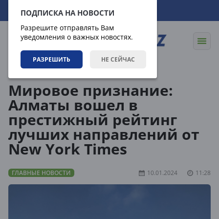
07.08.2026
14:55:34
ПОДПИСКА НА НОВОСТИ
Разрешите отправлять Вам
уведомления о важных новостях.
РАЗРЕШИТЬ
НЕ СЕЙЧАС
Новости
Главные новости
Мировое признание:
Алматы вошел в
престижный рейтинг
лучших направлений от
New York Times
ГЛАВНЫЕ НОВОСТИ
10.01.2024
11:28