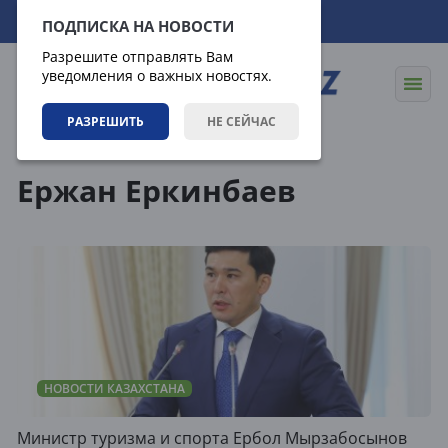
08.08.2026
20:50:30
ПОДПИСКА НА НОВОСТИ
Разрешите отправлять Вам
уведомления о важных новостях.
РАЗРЕШИТЬ
НЕ СЕЙЧАС
Теги
Ержан Еркинбаев
НОВОСТИ КАЗАХСТАНА
Министр туризма и спорта Ербол Мырзабосынов