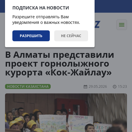
07.08.2026
03:21:05
ПОДПИСКА НА НОВОСТИ
Разрешите отправлять Вам
уведомления о важных новостях.
РАЗРЕШИТЬ
НЕ СЕЙЧАС
Новости
Новости Казахстана
В Алматы представили
проект горнолыжного
курорта «Кок-Жайлау»
НОВОСТИ КАЗАХСТАНА
29.05.2026
15:23