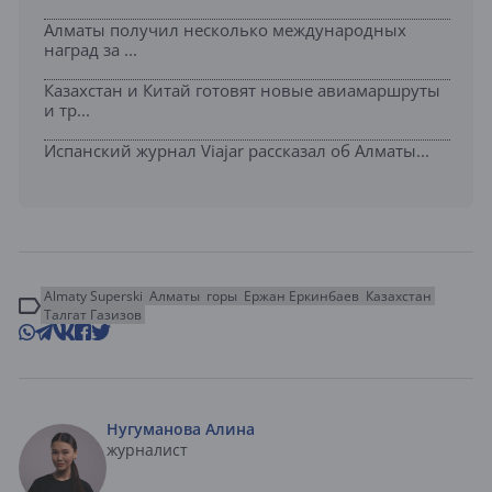
Алматы получил несколько международных
наград за ...
Казахстан и Китай готовят новые авиамаршруты
и тр...
Испанский журнал Viajar рассказал об Алматы...
Almaty Superski
Алматы
горы
Ержан Еркинбаев
Казахстан
Талгат Газизов
Нугуманова Алина
журналист