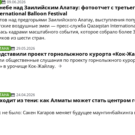
09.06.2026
небе над Заилийским Алатау: фотоотчет с третье
ernational Balloon Festival
атов над предгорьями Заилийского Алатау, выступления по
тские воздушные змеи — пресс-служба Qazaqstan Internationa
илась кадрами масштабного события, которое собрало более 
иков из шести стран.
ТАНА
29.05.2026
едставили проект горнолыжного курорта «Кок-Ж
ли общественные слушания по проекту горнолыжного куро
ki» в урочище Кок-Жайлау.
ТАНА
24.04.2026
одит из тени: как Алматы может стать центром 
х не было: Сакен Кагаров меняет будущее маунтинбайкинга