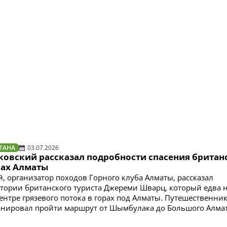
ТАНА
03.07.2026
яковский рассказал подробности спасения британ
рах Алматы
й, организатор походов Горного клуба Алматы, рассказал
тории британского туриста Джереми Шварц, который едва 
центре грязевого потока в горах под Алматы. Путешественни
анировал пройти маршрут от Шымбулака до Большого Алма