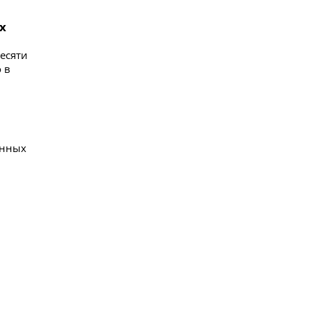
х
десяти
 в
енных