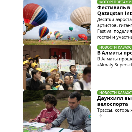
ФОТОРЕПОРТАЖИ
Фестиваль в 
Qazaqstan Int
Десятки аэрост
артистов, гиган
Festival подел
гостей и участн
НОВОСТИ КАЗАХС
В Алматы пр
В Алматы прош
«Almaty Supers
НОВОСТИ КАЗАХС
Даунхилл вых
велоспорта
Трассы, которы