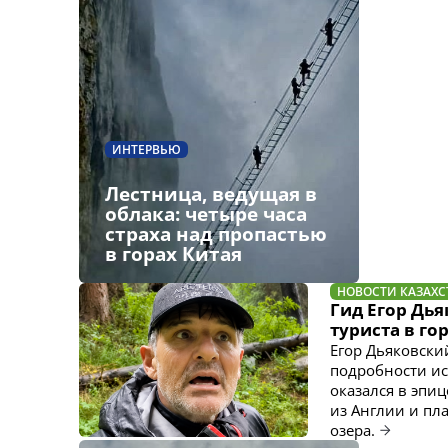
ИНТЕРВЬЮ
Лестница, ведущая в
облака: четыре часа
страха над пропастью
в горах Китая
НОВОСТИ КАЗАХС
Гид Егор Дь
туриста в го
Егор Дьяковски
подробности ис
оказался в эпи
из Англии и пл
озера.