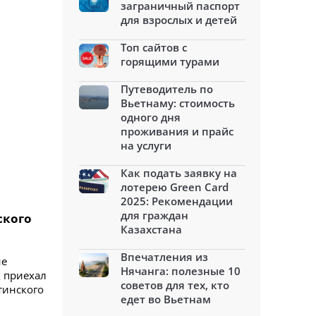
заграничный паспорт
для взрослых и детей
Топ сайтов с
горящими турами
Путеводитель по
Вьетнаму: стоимость
одного дня
проживания и прайс
на услуги
Как подать заявку на
лотерею Green Card
2025: Рекомендации
для граждан
ского
Казахстана
Впечатления из
не
Нячанга: полезные 10
к приехал
советов для тех, кто
тинского
едет во Вьетнам