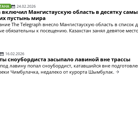
ТАНА
24.02.2026
h включил Мангистаускую область в десятку самы
х пустынь мира
ание The Telegraph внесло Мангистаускую область в список 
ые обязательны к посещению. Казахстан занял девятое место
16.02.2026
аты сноубордиста засыпало лавиной вне трассы
 под лавину попал сноубордист, катавшийся вне подготовл
 реки Чимбулачка, недалеко от курорта Шымбулак.