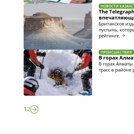
НОВОСТИ КАЗАХС
The Telegrap
впечатляющи
Британское изд
пустынь, котор
рейтинге.
ПРОИСШЕСТВИЯ
В горах Алм
В горах Алматы
трасс в районе
1
2