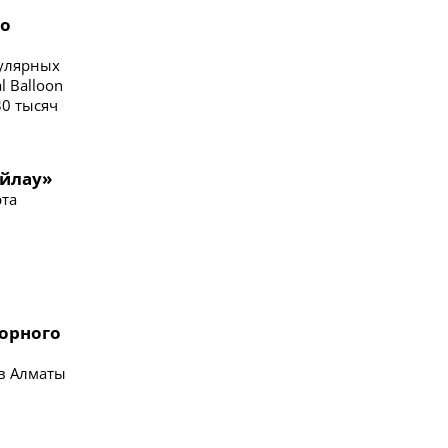
го
пулярных
l Balloon
30 тысяч
айлау»
рта
горного
 в Алматы