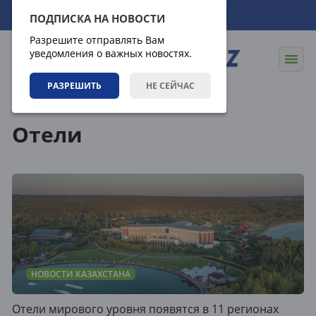
06.08.2026
17:21:20
ПОДПИСКА НА НОВОСТИ
Разрешите отправлять Вам
уведомления о важных новостях.
РАЗРЕШИТЬ
НЕ СЕЙЧАС
Теги
Отели
НОВОСТИ КАЗАХСТАНА
Отели мирового уровня появятся в 11 регионах