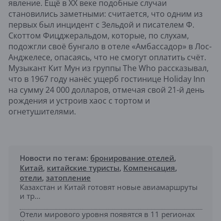
явление. Ещё в XX веке подобные случаи
становились заметными: считается, что одним из
первых был инцидент с Зельдой и писателем Ф.
Скоттом Фицджеральдом, которые, по слухам,
подожгли своё бунгало в отеле «Амбассадор» в Лос-
Анджелесе, опасаясь, что не смогут оплатить счёт.
Музыкант Кит Мун из группы The Who рассказывал,
что в 1967 году нанёс ущерб гостинице Holiday Inn
на сумму 24 000 долларов, отмечая свой 21-й день
рождения и устроив хаос с тортом и
огнетушителями.
Новости по тегам:
бронирование отелей
,
Китай
,
китайские туристы
,
Компенсация
,
отели
,
затопление
Казахстан и Китай готовят новые авиамаршруты
и тр...
Отели мирового уровня появятся в 11 регионах