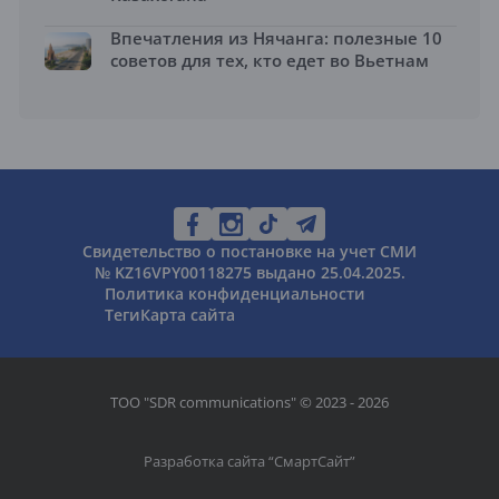
Впечатления из Нячанга: полезные 10
советов для тех, кто едет во Вьетнам
Свидетельство о постановке на учет СМИ
№ KZ16VPY00118275 выдано 25.04.2025.
Политика конфиденциальности
Теги
Карта сайта
ТОО "SDR communications" © 2023 - 2026
Разработка сайта “
СмартСайт
”