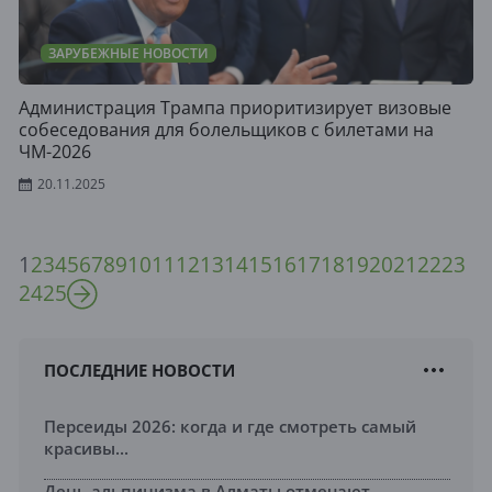
ЗАРУБЕЖНЫЕ НОВОСТИ
Администрация Трампа приоритизирует визовые
собеседования для болельщиков с билетами на
ЧМ-2026
20.11.2025
1
2
3
4
5
6
7
8
9
10
11
12
13
14
15
16
17
18
19
20
21
22
23
24
25
ПОСЛЕДНИЕ НОВОСТИ
Персеиды 2026: когда и где смотреть самый
красивы...
День альпинизма в Алматы отмечают