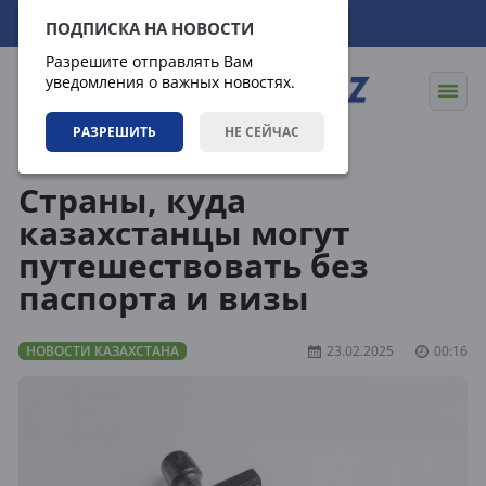
08.08.2026
17:29:35
ПОДПИСКА НА НОВОСТИ
Разрешите отправлять Вам
уведомления о важных новостях.
РАЗРЕШИТЬ
НЕ СЕЙЧАС
Новости
Новости Казахстана
Страны, куда
казахстанцы могут
путешествовать без
паспорта и визы
НОВОСТИ КАЗАХСТАНА
23.02.2025
00:16