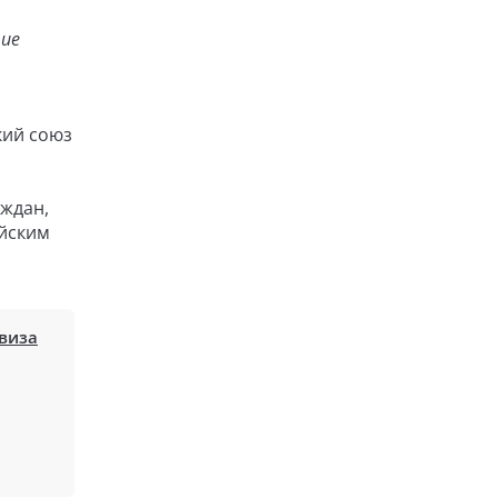
ние
кий союз
аждан,
ейским
виза