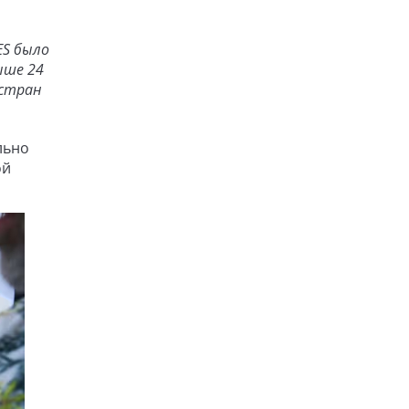
ES было
ыше 24
 стран
льно
ой