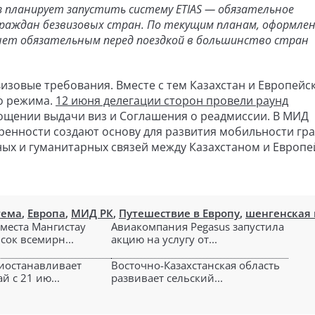
з планирует запустить систему ETIAS — обязательное
граждан безвизовых стран. По текущим планам, оформле
танет обязательным перед поездкой в большинство стран
визовые требования. Вместе с тем Казахстан и Европейс
о режима.
12 июня делегации сторон провели раунд
ощении выдачи виз и Соглашения о реадмиссии. В МИД
оренности создают основу для развития мобильности гр
ных и гуманитарных связей между Казахстаном и Европ
тема
,
Европа
,
МИД РК
,
Путешествие в Европу
,
шенгенская 
места Мангистау
Авиакомпания Pegasus запустила
сок всемирн...
акцию на услугу от...
риостанавливает
Восточно-Казахстанская область
й с 21 ию...
развивает сельский...