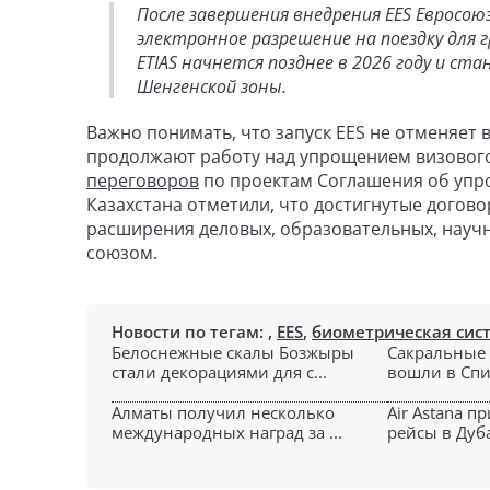
После завершения внедрения EES Евросою
электронное разрешение на поездку для 
ETIAS начнется позднее в 2026 году и с
Шенгенской зоны.
Важно понимать, что запуск EES не отменяет 
продолжают работу над упрощением визовог
переговоров
по проектам Соглашения об упр
Казахстана отметили, что достигнутые догов
расширения деловых, образовательных, науч
союзом.
Новости по тегам:
,
EES
,
биометрическая сис
Белоснежные скалы Бозжыры
Сакральные 
стали декорациями для с...
вошли в Спи
Алматы получил несколько
Air Astana п
международных наград за ...
рейсы в Дуба