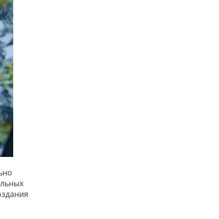
ьно
ельных
оздания