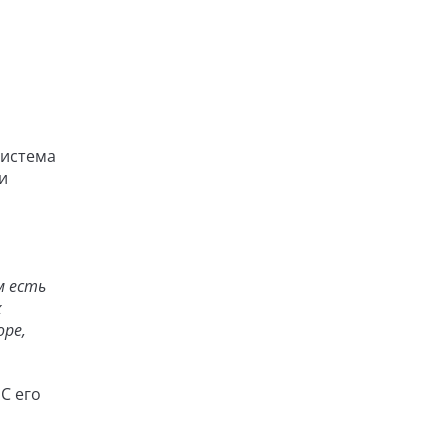
Система
и
м есть
х
ope,
С его