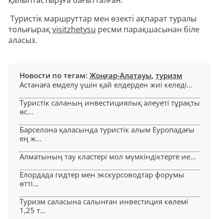
Туристік маршруттар мен өзекті ақпарат туралы
толығырақ
visitzhetysu
ресми парақшасынан біле
аласыз.
Новости по тегам:
Жоңғар-Алатауы
,
туризм
Астанаға емделу үшін қай елдерден жиі келеді...
Туристік саланың инвестициялық әлеуеті тұрақты
өс...
Барселона қаласында туристік алым Еуропадағы
ең ж...
Алматының тау кластері мол мүмкіндіктерге ие...
Елордада гидтер мен экскурсоводтар форумы
өтті...
Туризм саласына салынған инвестиция көлемі
1,25 т...