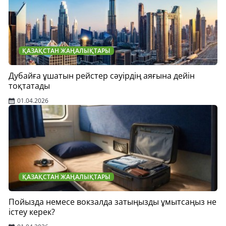
ҚАЗАҚСТАН ЖАҢАЛЫҚТАРЫ
Дубайға ұшатын рейстер сәуірдің аяғына дейін
тоқтатады
01.04.2026
ҚАЗАҚСТАН ЖАҢАЛЫҚТАРЫ
Пойызда немесе вокзалда затыңызды ұмытсаңыз не
істеу керек?