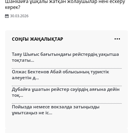
Шанхайға ұшқалы жатқан жолаушылар нені ескеру
керек?
30.03.2026
СОҢҒЫ ЖАҢАЛЫҚТАР
Таяу Шығыс бағытындағы рейстердің уақытша
тоқтаты...
Олжас Бектенов Абай облысының туристік
әлеуетін д...
Дубайға ұшатын рейстер сәуірдің аяғына дейін
тоқ...
Пойызда немесе вокзалда затыңызды
ұмытсаңыз не іс...