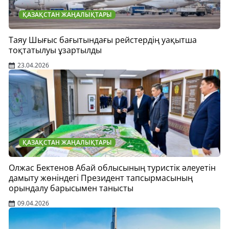
ҚАЗАҚСТАН ЖАҢАЛЫҚТАРЫ
Таяу Шығыс бағытындағы рейстердің уақытша
тоқтатылуы ұзартылды
23.04.2026
ҚАЗАҚСТАН ЖАҢАЛЫҚТАРЫ
Олжас Бектенов Абай облысының туристік әлеуетін
дамыту жөніндегі Президент тапсырмасының
орындалу барысымен танысты
09.04.2026