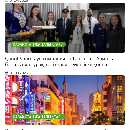
01.04.2026
ҚАЗАҚСТАН ЖАҢАЛЫҚТАРЫ
Qanot Sharq әуе компаниясы Ташкент – Алматы
бағытында тұрақты тікелей рейсті іске қосты
31.03.2026
ҚАЗАҚСТАН ЖАҢАЛЫҚТАРЫ