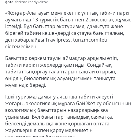
фото: farkhat kabdykairov
«Жоңғар-Алатауы» мемлекеттік ұлттық табиғи паркі
аумағында 13 туристік бағыт пен 2 экосоқпақ жұмыс
істейді. Бұл бағыттар экотуризмді дамытуға және
бірегей табиғи кешендерді сақтауға бағытталған,
деп хабарлайды Travilpress,
turizmcomiteti
сілтемесімен.
Бағыттар көркем таулы аймақтар арқылы өтіп,
табиғи көрікті жерлерді қамтиды. Сондай-ақ
табиғатты қорғау талаптарын сақтай отырып,
өңірдің биологиялық алуандығымен танысуға
мүмкіндік береді.
Ішкі туризмді дамыту аясында табиғи әлеуеті
жоғары, экологиялық мұраға бай Жетісу облысының
экологиялық бағыттарын назарларыңызға
ұсынамыз. Бұл бағыттар танымдық саяхатқа,
белсенді демалысқа және қоршаған ортаға
жауапкершілікпен қарау мәдениетін
қалыптастыруға бағытталған.