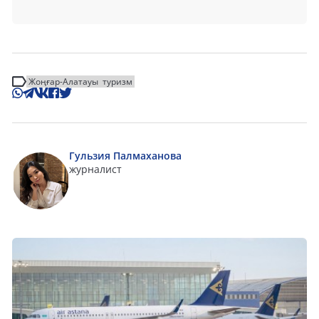
Жоңғар-Алатауы
туризм
Гульзия Палмаханова
журналист