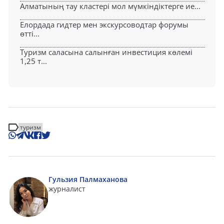
Алматының тау кластері мол мүмкіндіктерге ие...
Елордада гидтер мен экскурсоводтар форумы
өтті...
Туризм саласына салынған инвестиция көлемі
1,25 т...
туризм
Гульзия Палмаханова
журналист