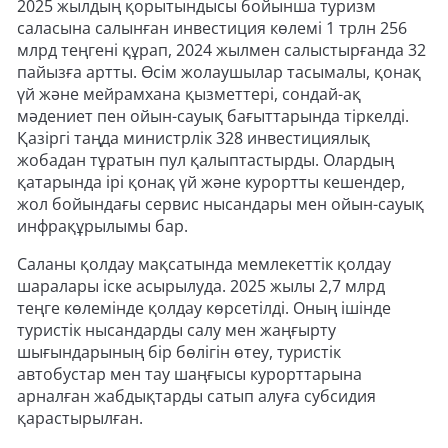
2025 жылдың қорытындысы бойынша туризм
саласына салынған инвестиция көлемі 1 трлн 256
млрд теңгені құрап, 2024 жылмен салыстырғанда 32
пайызға артты. Өсім жолаушылар тасымалы, қонақ
үй және мейрамхана қызметтері, сондай-ақ
мәдениет пен ойын-сауық бағыттарында тіркелді.
Қазіргі таңда министрлік 328 инвестициялық
жобадан тұратын пул қалыптастырды. Олардың
қатарында ірі қонақ үй және курортты кешендер,
жол бойындағы сервис нысандары мен ойын-сауық
инфрақұрылымы бар.
Саланы қолдау мақсатында мемлекеттік қолдау
шаралары іске асырылуда. 2025 жылы 2,7 млрд
теңге көлемінде қолдау көрсетілді. Оның ішінде
туристік нысандарды салу мен жаңғырту
шығындарының бір бөлігін өтеу, туристік
автобустар мен тау шаңғысы курорттарына
арналған жабдықтарды сатып алуға субсидия
қарастырылған.