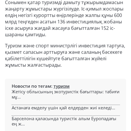
Сонымен қатар туризмді дамыту тұжырымдамасын
жаңарту жұмыстары жүргізілуде. Іс-қимыл жоспары
елдің негізгі курортты өңірлерінде жалпы құны 600
млрд теңгеден асатын 136 инвестициялық жобаны
іске асыруға жағдай жасауға бағытталған 152 іс-
шараны қамтиды.
Туризм және спорт министрлігі инвестиция тартуға,
қызмет сапасын арттыруға және саланың бәсекеге
қабілеттілігін күшейтуге бағытталған жүйелі
жұмысты жалғастырады.
Новости по тегам:
туризм
Жетісу облысының экотуристік бағыттары: табиғи
мұ...
Астанаға емделу үшін қай елдерден жиі келеді...
Барселона қаласында туристік алым Еуропадағы
ең ж...