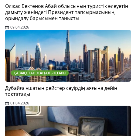
Олжас Бектенов Абай облысының туристік әлеуетін
дамыту жөніндегі Президент тапсырмасының
орындалу барысымен танысты
09.04.2026
ҚАЗАҚСТАН ЖАҢАЛЫҚТАРЫ
Дубайға ұшатын рейстер сәуірдің аяғына дейін
тоқтатады
01.04.2026