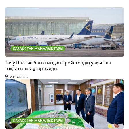
ҚАЗАҚСТАН ЖАҢАЛЫҚТАРЫ
Таяу Шығыс бағытындағы рейстердің уақытша
тоқтатылуы ұзартылды
23.04.2026
ҚАЗАҚСТАН ЖАҢАЛЫҚТАРЫ