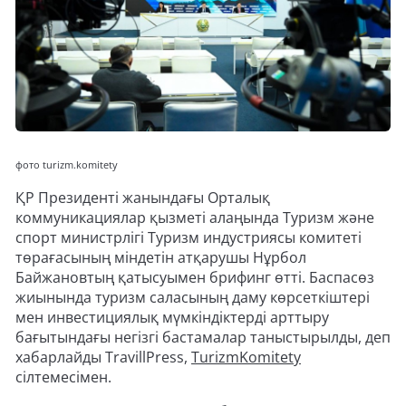
фото turizm.komitety
ҚР Президенті жанындағы Орталық
коммуникациялар қызметі алаңында Туризм және
спорт министрлігі Туризм индустриясы комитеті
төрағасының міндетін атқарушы Нұрбол
Байжановтың қатысуымен брифинг өтті. Баспасөз
жиынында туризм саласының даму көрсеткіштері
мен инвестициялық мүмкіндіктерді арттыру
бағытындағы негізгі бастамалар таныстырылды, деп
хабарлайды TravillPress,
TurizmKomitety
сілтемесімен.