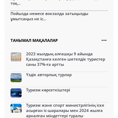
тоқ...
Пойызда немесе вокзалда затыңызды
ұмытсаңыз не іс...
ТАНЫМАЛ МАҚАЛАЛАР
2023 жылдың алғашқы 9 айында
Қазақстанға келген шетелдік туристер
саны 37%-ға артты
Үздік авторлық турлар
Туризм көрсеткіштері
Туризм және спорт министрлігінің іске
асырған іс-шаралары мен 2024 жылға
арналған міндеттері туралы