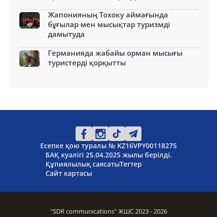
Жапонияның Тохоку аймағында
бұғылар мен мысықтар туризмді
дамытуда
Германияда жабайы орман мысығы
туристерді қорқытты
Есепке қою туралы № KZ16VPY00118275
БАҚ куәлігі 25.04.2025 жылы берілді.
Құпиялылық саясаты
Тегтер
Сайт картасы
"SDR communications" ЖШС 2023 - 2026