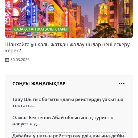
ҚАЗАҚСТАН ЖАҢАЛЫҚТАРЫ
Шанхайға ұшқалы жатқан жолаушылар нені ескеру
керек?
30.03.2026
СОҢҒЫ ЖАҢАЛЫҚТАР
Таяу Шығыс бағытындағы рейстердің уақытша
тоқтаты...
Олжас Бектенов Абай облысының туристік
әлеуетін д...
Дубайға ұшатын рейстер сәуірдің аяғына дейін