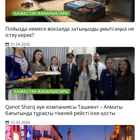
ҚАЗАҚСТАН ЖАҢАЛЫҚТАРЫ
Пойызда немесе вокзалда затыңызды ұмытсаңыз не
істеу керек?
01.04.2026
ҚАЗАҚСТАН ЖАҢАЛЫҚТАРЫ
Qanot Sharq әуе компаниясы Ташкент – Алматы
бағытында тұрақты тікелей рейсті іске қосты
31.03.2026