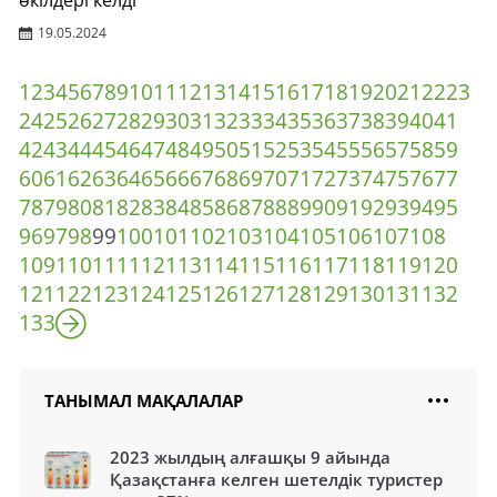
өкілдері келді
19.05.2024
1
2
3
4
5
6
7
8
9
10
11
12
13
14
15
16
17
18
19
20
21
22
23
24
25
26
27
28
29
30
31
32
33
34
35
36
37
38
39
40
41
42
43
44
45
46
47
48
49
50
51
52
53
54
55
56
57
58
59
60
61
62
63
64
65
66
67
68
69
70
71
72
73
74
75
76
77
78
79
80
81
82
83
84
85
86
87
88
89
90
91
92
93
94
95
96
97
98
99
100
101
102
103
104
105
106
107
108
109
110
111
112
113
114
115
116
117
118
119
120
121
122
123
124
125
126
127
128
129
130
131
132
133
ТАНЫМАЛ МАҚАЛАЛАР
2023 жылдың алғашқы 9 айында
Қазақстанға келген шетелдік туристер