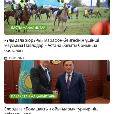
БАСТЫ ЖАҢАЛЫҚТАР
«Ұлы дала жорығы» марафон-бәйгесінің үшінші
маусымы Павлодар – Астана бағыты бойынша
басталды
19.05.2024
ҚАЗАҚСТАН ЖАҢАЛЫҚТАРЫ
Елордаға «Болашақтың ойындары» турнирінің