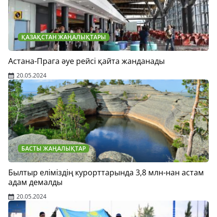
ҚАЗАҚСТАН ЖАҢАЛЫҚТАРЫ
Астана-Прага әуе рейсі қайта жанданады
20.05.2024
БАСТЫ ЖАҢАЛЫҚТАР
Былтыр еліміздің курорттарында 3,8 млн-нан астам
адам демалды
20.05.2024