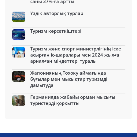
саны 37%-ға артты
Үздік авторлық турлар
Туризм көрсеткіштері
Туризм және спорт министрлігінің іске
асырған іс-шаралары мен 2024 жылға
арналған міндеттері туралы
Жапонияның Тохоку аймағында
бұғылар мен мысықтар туризмді
дамытуда
Германияда жабайы орман мысығы
туристерді қорқытты