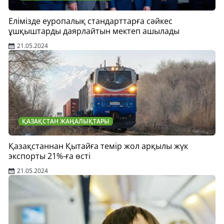
Елімізде еуропалық стандарттарға сәйкес
ұшқыштарды даярлайтын мектеп ашылады
21.05.2024
ҚАЗАҚСТАН ЖАҢАЛЫҚТАРЫ
Қазақстаннан Қытайға темір жол арқылы жүк
экспорты 21%-ға өсті
21.05.2024