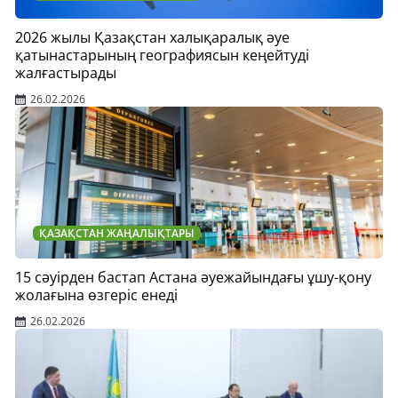
2026 жылы Қазақстан халықаралық әуе
қатынастарының географиясын кеңейтуді
жалғастырады
26.02.2026
ҚАЗАҚСТАН ЖАҢАЛЫҚТАРЫ
15 сәуірден бастап Астана әуежайындағы ұшу-қону
жолағына өзгеріс енеді
26.02.2026