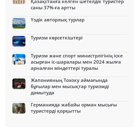
Қазақстанға келген шетелдік туристер
саны 37%-ға артты
Үздік авторлық турлар
Туризм көрсеткіштері
Туризм және спорт министрлігінің іске
асырған іс-шаралары мен 2024 жылға
арналған міндеттері туралы
Жапонияның Тохоку аймағында
бұғылар мен мысықтар туризмді
дамытуда
Германияда жабайы орман мысығы
туристерді қорқытты