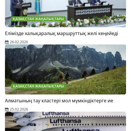
ҚАЗАҚСТАН ЖАҢАЛЫҚТАРЫ
Елімізде халықаралық маршруттық желі кеңейеді
26.02.2026
ҚАЗАҚСТАН ЖАҢАЛЫҚТАРЫ
Алматының тау кластері мол мүмкіндіктерге ие
25.02.2026