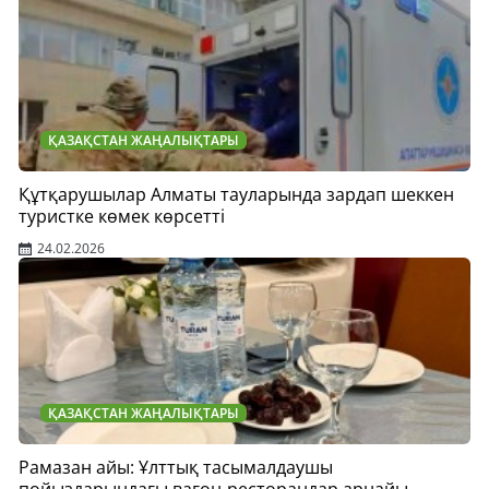
ҚАЗАҚСТАН ЖАҢАЛЫҚТАРЫ
Құтқарушылар Алматы тауларында зардап шеккен
туристке көмек көрсетті
24.02.2026
ҚАЗАҚСТАН ЖАҢАЛЫҚТАРЫ
Рамазан айы: Ұлттық тасымалдаушы