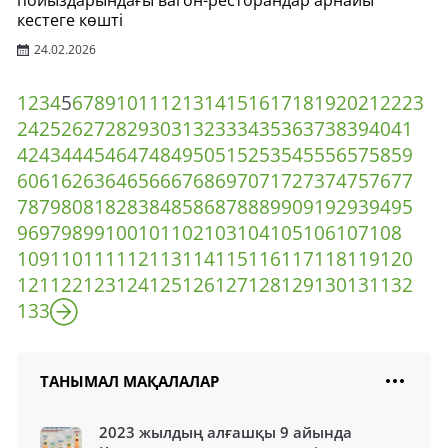
пойыздарындағы вагон-ресторандар арнайы
кестеге көшті
24.02.2026
1
2
3
4
5
6
7
8
9
10
11
12
13
14
15
16
17
18
19
20
21
22
23
24
25
26
27
28
29
30
31
32
33
34
35
36
37
38
39
40
41
42
43
44
45
46
47
48
49
50
51
52
53
54
55
56
57
58
59
60
61
62
63
64
65
66
67
68
69
70
71
72
73
74
75
76
77
78
79
80
81
82
83
84
85
86
87
88
89
90
91
92
93
94
95
96
97
98
99
100
101
102
103
104
105
106
107
108
109
110
111
112
113
114
115
116
117
118
119
120
121
122
123
124
125
126
127
128
129
130
131
132
133
ТАНЫМАЛ МАҚАЛАЛАР
2023 жылдың алғашқы 9 айында