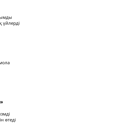
лымды
қ үйлерді
қмола
s»
измді
н өтеді