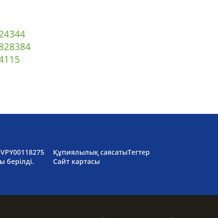
2
43
44
82
83
84
4
115
6VPY00118275
Құпиялылық саясаты
Тегтер
ы берілді.
Сайт картасы