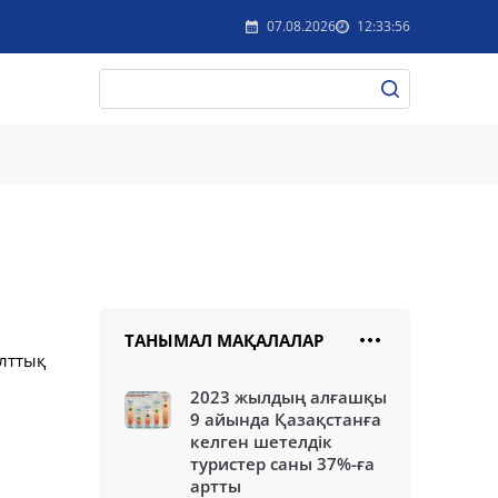
07.08.2026
12:33:56
ТАНЫМАЛ МАҚАЛАЛАР
лттық
2023 жылдың алғашқы
9 айында Қазақстанға
келген шетелдік
туристер саны 37%-ға
артты