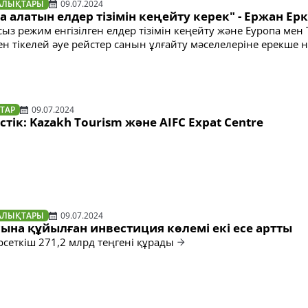
АЛЫҚТАРЫ
09.07.2024
а алатын елдер тізімін кеңейту керек" - Ержан Ер
ыз режим енгізілген елдер тізімін кеңейту және Еуропа мен 
н тікелей әуе рейстер санын ұлғайту мәселелеріне ерекше 
ТАР
09.07.2024
стік: Kazakh Tourism және AIFC Expat Centre
АЛЫҚТАРЫ
09.07.2024
ына құйылған инвестиция көлемі екі есе артты
рсеткіш 271,2 млрд теңгені құрады