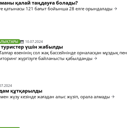
рманы қалай таңдауға болады?
е қатынасы 121 бағыт бойынша 28 елге орындалады
АЛЫҚТАРЫ
10.07.2024
і туристер үшін жабылды
алғар өзенінің сол жақ бассейнінде орналасқан мұздық пен
иторинг жүргізуге байланысты қабылданды
07.2024
адам құтқарылды
мен жүзу кезінде жағадан алыс жүзіп, орала алмады