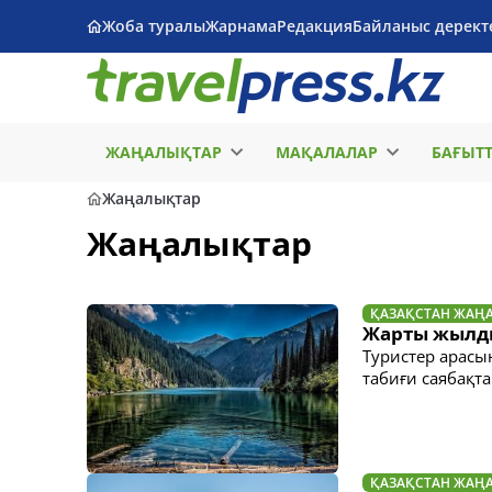
Жоба туралы
Жарнама
Редакция
Байланыс дерект
ЖАҢАЛЫҚТАР
МАҚАЛАЛАР
БАҒЫТ
Жаңалықтар
Жаңалықтар
ҚАЗАҚСТАН ЖАҢ
Жарты жылды
Туристер арасы
табиғи саябақт
ҚАЗАҚСТАН ЖАҢ