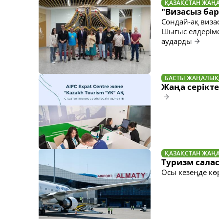
ҚАЗАҚСТАН ЖАҢ
"Визасыз бар
Сондай-ақ визас
Шығыс елдеріме
аударды
БАСТЫ ЖАҢАЛЫҚ
Жаңа серікте
ҚАЗАҚСТАН ЖАҢ
Туризм салас
Осы кезеңде кө