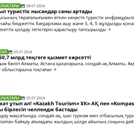
АЛЫҚТАРЫ
08.07.2024
ыл туристік нысандар саны артады
ысының төрағалығымен өткен кеңесте туристік инфрақұры
найы бюджеттік бағдарлама ашу және 3, 4, 5 жұлдызды қона
екеттік қолдау тетіктерін қарастыру тапсырылды
ТАР
05.07.2024
0,7 млрд теңгеге қызмет көрсетті
сым бөлігі Алматы, Астана қалаларына, сондай-ақ Алматы, А
 облыстарына тоқтаған
АЛЫҚТАРЫ
05.07.2024
хат ұтып ал! «Kazakh Tourism» ҰК» АҚ пен «Kompa
ы бірлесіп челлендж бастады
лдау мақсатында, сондай-ақ, ішкі туризм мен отбасылық тур
талған байқау ағымдағы жылдың шілде айының соңына дейі