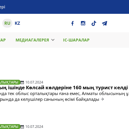
ері
RU
KZ
ТАР
МЕДИАГАЛЕРЕЯ
ІС-ШАРАЛАР
АЛЫҚТАРЫ
10.07.2024
ң ішінде Көлсай көлдеріне 160 мың турист келді
нда тек облыс орталықтары ғана емес, Алматы облысының ұ
арында да келушілер санының өсімі байқалады
АЛЫҚТАРЫ
10.07.2024