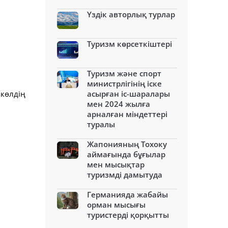
Үздік авторлық турлар
Туризм көрсеткіштері
Туризм және спорт
министрлігінің іске
 көлдің
асырған іс-шаралары
мен 2024 жылға
арналған міндеттері
туралы
Жапонияның Тохоку
аймағында бұғылар
мен мысықтар
туризмді дамытуда
Германияда жабайы
орман мысығы
туристерді қорқытты