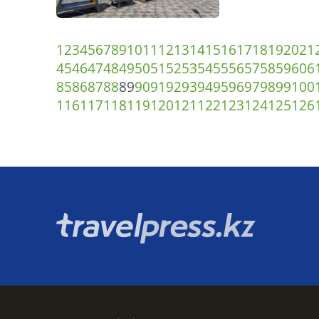
1
2
3
4
5
6
7
8
9
10
11
12
13
14
15
16
17
18
19
20
21
45
46
47
48
49
50
51
52
53
54
55
56
57
58
59
60
6
85
86
87
88
89
90
91
92
93
94
95
96
97
98
99
100
116
117
118
119
120
121
122
123
124
125
126