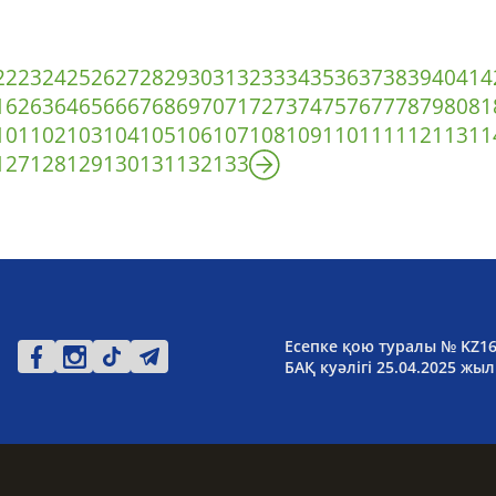
22
23
24
25
26
27
28
29
30
31
32
33
34
35
36
37
38
39
40
41
4
1
62
63
64
65
66
67
68
69
70
71
72
73
74
75
76
77
78
79
80
81
101
102
103
104
105
106
107
108
109
110
111
112
113
11
127
128
129
130
131
132
133
Есепке қою туралы № KZ1
БАҚ куәлігі 25.04.2025 жыл