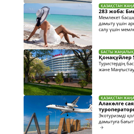
ҚАЗАҚСТАН ЖАҢ
283 жоба: Би
Мемлекет басш
дамыту үшін ар
салу үшін мемл
БАСТЫ ЖАҢАЛЫҚ
Қонақүйлер 5
Туристердің ба
және Маңғыстау
ҚАЗАҚСТАН ЖАҢ
Алакөлге сая
туроператор
Экотуризмді қо
дамытуға бағыт