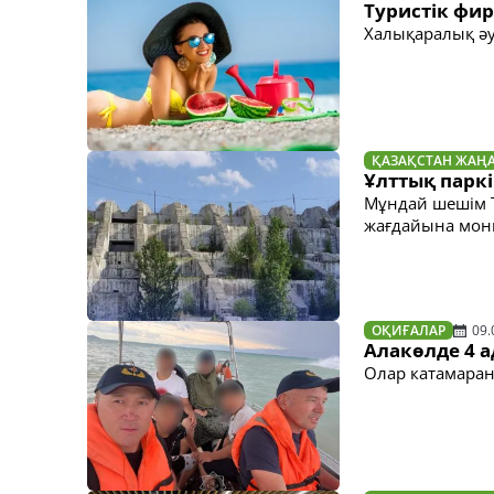
Туристік фи
Халықаралық әу
ҚАЗАҚСТАН ЖАҢ
Ұлттық парк
Мұндай шешім Т
жағдайына мон
ОҚИҒАЛАР
09.
Алакөлде 4 
Олар катамаран