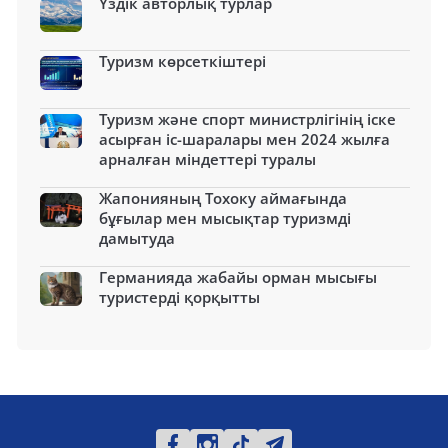
Үздік авторлық турлар
Туризм көрсеткіштері
Туризм және спорт министрлігінің іске
асырған іс-шаралары мен 2024 жылға
арналған міндеттері туралы
Жапонияның Тохоку аймағында
бұғылар мен мысықтар туризмді
дамытуда
Германияда жабайы орман мысығы
туристерді қорқытты