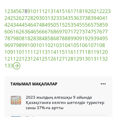
1
2
3
4
5
6
7
8
9
10
11
12
13
14
15
16
17
18
19
20
21
22
23
24
25
26
27
28
29
30
31
32
33
34
35
36
37
38
39
40
41
42
43
44
45
46
47
48
49
50
51
52
53
54
55
56
57
58
59
60
61
62
63
64
65
66
67
68
69
70
71
72
73
74
75
76
77
78
79
80
81
82
83
84
85
86
87
88
89
90
91
92
93
94
95
96
97
98
99
100
101
102
103
104
105
106
107
108
109
110
111
112
113
114
115
116
117
118
119
120
121
122
123
124
125
126
127
128
129
130
131
132
133
ТАНЫМАЛ МАҚАЛАЛАР
2023 жылдың алғашқы 9 айында
Қазақстанға келген шетелдік туристер
саны 37%-ға артты