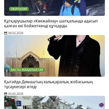
ОҚИҒАЛАР
Құтқарушылар «Көкжайлау» шатқалында адасып
қалған екі бойжеткенді құтқарды
06.02.2026
БАСТЫ ЖАҢАЛЫҚТАР
Қытайда Димаштың халықаралық жобасының
тұсаукесері өтеді
05.02.2026