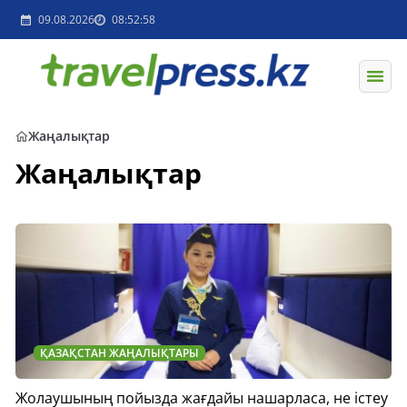
09.08.2026
08:52:58
Жаңалықтар
Жаңалықтар
ҚАЗАҚСТАН ЖАҢАЛЫҚТАРЫ
Жолаушының пойызда жағдайы нашарласа, не істеу