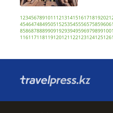
1
2
3
4
5
6
7
8
9
10
11
12
13
14
15
16
17
18
19
20
21
45
46
47
48
49
50
51
52
53
54
55
56
57
58
59
60
6
85
86
87
88
89
90
91
92
93
94
95
96
97
98
99
100
116
117
118
119
120
121
122
123
124
125
126