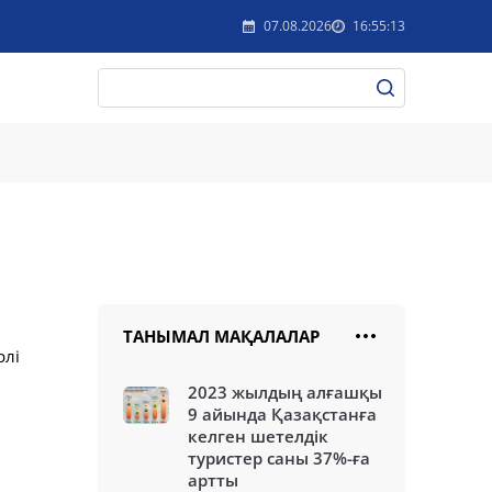
07.08.2026
16:55:13
ТАНЫМАЛ МАҚАЛАЛАР
рлі
2023 жылдың алғашқы
9 айында Қазақстанға
келген шетелдік
туристер саны 37%-ға
артты