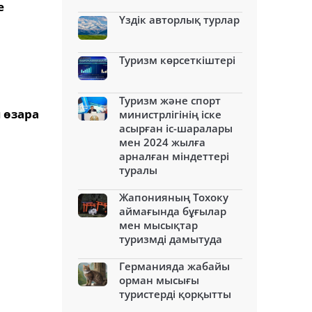
е
Үздік авторлық турлар
Туризм көрсеткіштері
Туризм және спорт
 өзара
министрлігінің іске
асырған іс-шаралары
мен 2024 жылға
арналған міндеттері
туралы
Жапонияның Тохоку
аймағында бұғылар
мен мысықтар
туризмді дамытуда
Германияда жабайы
орман мысығы
туристерді қорқытты