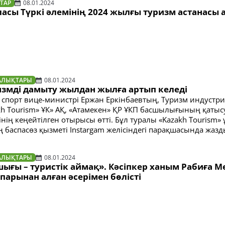
ТАР
08.01.2024
ласы Түркі әлемінің 2024 жылғы туризм астанасы 
АЛЫҚТАРЫ
08.01.2024
измді дамыту жылдан жылға артып келеді
 спорт вице-министрі Ержан Еркінбаевтың, Туризм индустр
akh Tourism» ҰК» АҚ, «Атамекен» ҚР ҰКП басшылығының қаты
нің кеңейтілген отырысы өтті. Бұл туралы «Kazakh Tourism»
баспасөз қызметі Instargam желісіндегі парақшасында жазд
АЛЫҚТАРЫ
08.01.2024
ығы – туристік аймақ». Кәсіпкер ханым Рабиға М
арынан алған әсерімен бөлісті