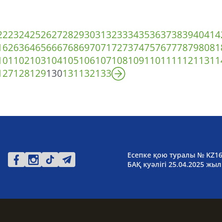
22
23
24
25
26
27
28
29
30
31
32
33
34
35
36
37
38
39
40
41
4
1
62
63
64
65
66
67
68
69
70
71
72
73
74
75
76
77
78
79
80
81
101
102
103
104
105
106
107
108
109
110
111
112
113
11
127
128
129
130
131
132
133
Есепке қою туралы № KZ1
БАҚ куәлігі 25.04.2025 жыл