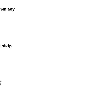
тып алу
 пікір
Қ