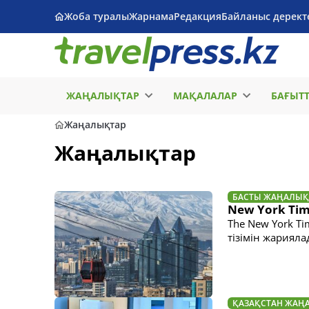
Жоба туралы
Жарнама
Редакция
Байланыс дерект
ЖАҢАЛЫҚТАР
МАҚАЛАЛАР
БАҒЫТ
Жаңалықтар
Жаңалықтар
БАСТЫ ЖАҢАЛЫҚ
New York Tim
The New York T
тізімін жариял
ҚАЗАҚСТАН ЖАҢ