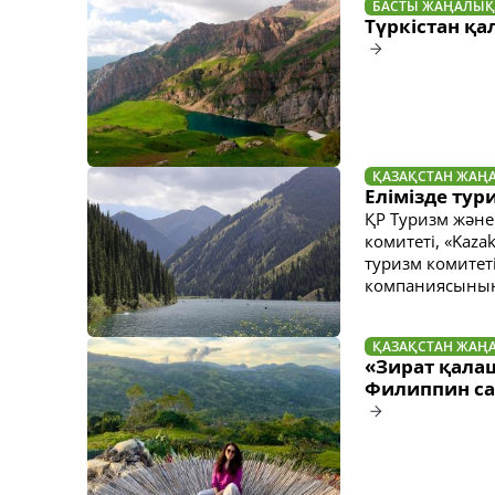
БАСТЫ ЖАҢАЛЫҚ
Түркістан қа
ҚАЗАҚСТАН ЖАҢ
Елімізде тур
ҚР Туризм және
комитеті, «Kaz
туризм комитеті
компаниясының 
ҚАЗАҚСТАН ЖАҢ
«Зират қалаш
Филиппин сап