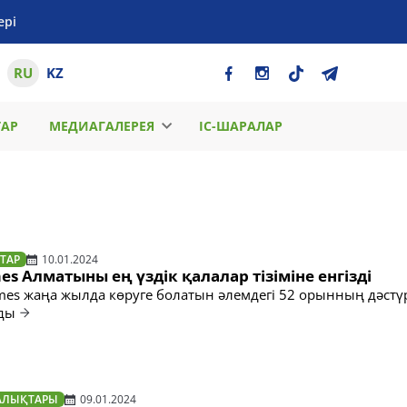
ері
RU
KZ
ТАР
МЕДИАГАЛЕРЕЯ
ІС-ШАРАЛАР
ТАР
10.01.2024
es Алматыны ең үздік қалалар тізіміне енгізді
imes жаңа жылда көруге болатын әлемдегі 52 орынның дәстү
ады
АЛЫҚТАРЫ
09.01.2024