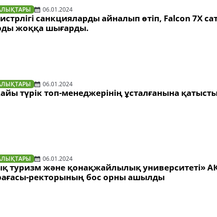
АЛЫҚТАРЫ
06.01.2024
истрлігі санкцияларды айналып өтіп, Falcon 7X са
рды жоққа шығарды.
АЛЫҚТАРЫ
06.01.2024
йы түрік топ-менеджерінің ұсталғанына қатысты
АЛЫҚТАРЫ
06.01.2024
қ туризм және қонақжайлылық университеті» А
рағасы-ректорының бос орны ашылды