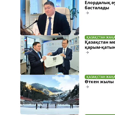
Елордалық ә
басталады
ҚАЗАҚСТАН ЖАҢ
Қазақстан ме
қарым-қатын
ҚАЗАҚСТАН ЖАҢ
Өткен жылы е