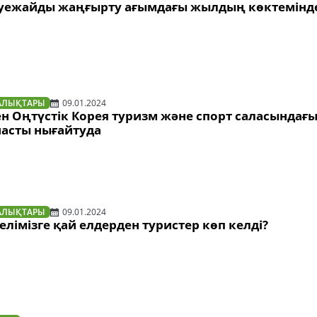
уежайды жаңғырту ағымдағы жылдың көктемінд
АЛЫҚТАРЫ
09.01.2024
н Оңтүстік Корея туризм және спорт саласындағы
асты нығайтуда
АЛЫҚТАРЫ
09.01.2024
лімізге қай елдерден туристер көп келді?