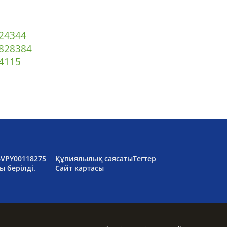
2
43
44
82
83
84
4
115
6VPY00118275
Құпиялылық саясаты
Тегтер
ы берілді.
Сайт картасы