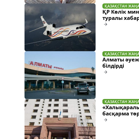
ҚАЗАҚСТАН ЖАҢ
ҚР Көлік мин
туралы хаба
ҚАЗАҚСТАН ЖАҢ
Алматы әуежа
білдірді
ҚАЗАҚСТАН ЖАҢ
«Халықаралы
басқарма тө