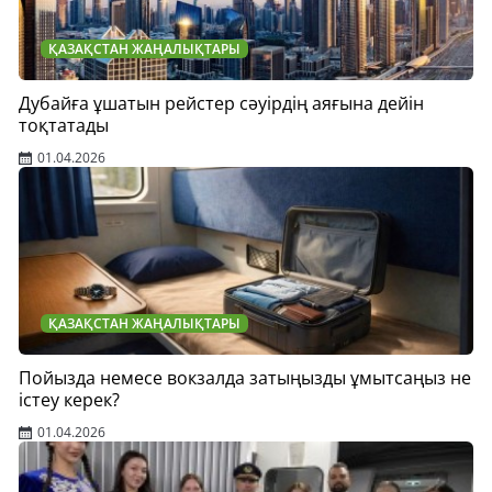
ҚАЗАҚСТАН ЖАҢАЛЫҚТАРЫ
Дубайға ұшатын рейстер сәуірдің аяғына дейін
тоқтатады
01.04.2026
ҚАЗАҚСТАН ЖАҢАЛЫҚТАРЫ
Пойызда немесе вокзалда затыңызды ұмытсаңыз не
істеу керек?
01.04.2026