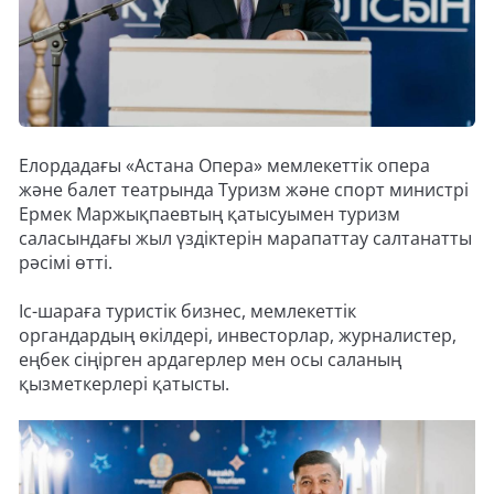
Елордадағы «Астана Опера» мемлекеттік опера
және балет театрында Туризм және спорт министрі
Ермек Маржықпаевтың қатысуымен туризм
саласындағы жыл үздіктерін марапаттау салтанатты
рәсімі өтті.
Іс-шараға туристік бизнес, мемлекеттік
органдардың өкілдері, инвесторлар, журналистер,
еңбек сіңірген ардагерлер мен осы саланың
қызметкерлері қатысты.