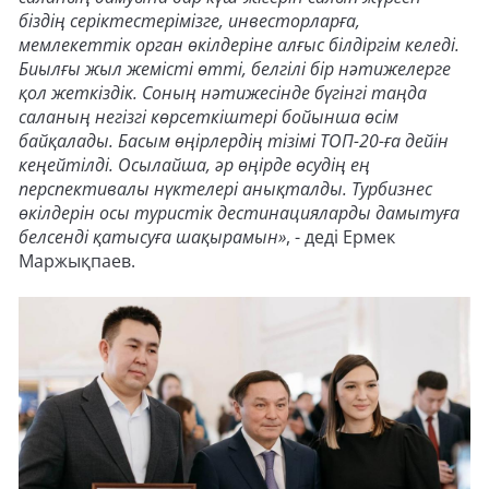
біздің серіктестерімізге, инвесторларға,
мемлекеттік орган өкілдеріне алғыс білдіргім келеді.
Биылғы жыл жемісті өтті, белгілі бір нәтижелерге
қол жеткіздік. Соның нәтижесінде бүгінгі таңда
саланың негізгі көрсеткіштері бойынша өсім
байқалады. Басым өңірлердің тізімі ТОП-20-ға дейін
кеңейтілді. Осылайша, әр өңірде өсудің ең
перспективалы нүктелері анықталды. Турбизнес
өкілдерін осы туристік дестинацияларды дамытуға
белсенді қатысуға шақырамын»
, - деді Ермек
Маржықпаев.