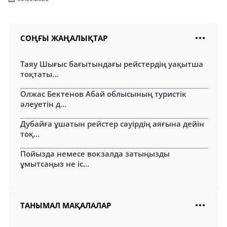
СОҢҒЫ ЖАҢАЛЫҚТАР
Таяу Шығыс бағытындағы рейстердің уақытша
тоқтаты...
Олжас Бектенов Абай облысының туристік
әлеуетін д...
Дубайға ұшатын рейстер сәуірдің аяғына дейін
тоқ...
Пойызда немесе вокзалда затыңызды
ұмытсаңыз не іс...
ТАНЫМАЛ МАҚАЛАЛАР