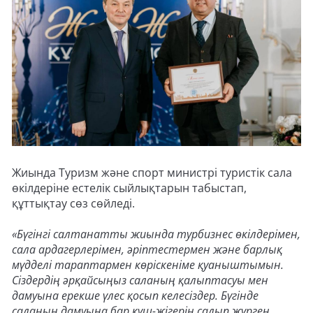
Жиында Туризм және спорт министрі туристік сала
өкілдеріне естелік сыйлықтарын табыстап,
құттықтау сөз сөйледі.
«Бүгінгі салтанатты жиында турбизнес өкілдерімен,
сала ардагерлерімен, әріптестермен және барлық
мүдделі тараптармен көріскеніме қуаныштымын.
Сіздердің әрқайсыңыз саланың қалыптасуы мен
дамуына ерекше үлес қосып келесіздер. Бүгінде
саланың дамуына бар күш-жігерін салып жүрген