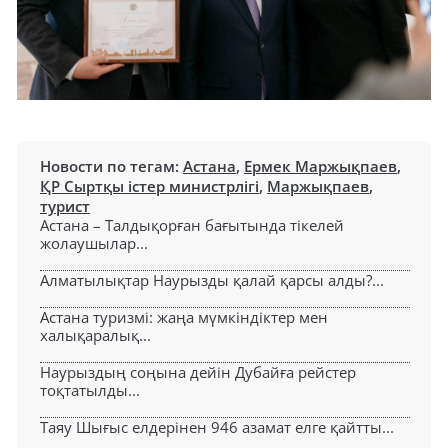
Новости по тегам:
Астана
,
Ермек Маржықпаев
,
ҚР Сыртқы істер министрлігі
,
Маржықпаев
,
турист
Астана – Талдықорған бағытында тікелей
жолаушылар...
Алматылықтар Наурызды қалай қарсы алды?...
Астана туризмі: жаңа мүмкіндіктер мен
халықаралық...
Наурыздың соңына дейін Дубайға рейстер
тоқтатылды...
Таяу Шығыс елдерінен 946 азамат елге қайтты...