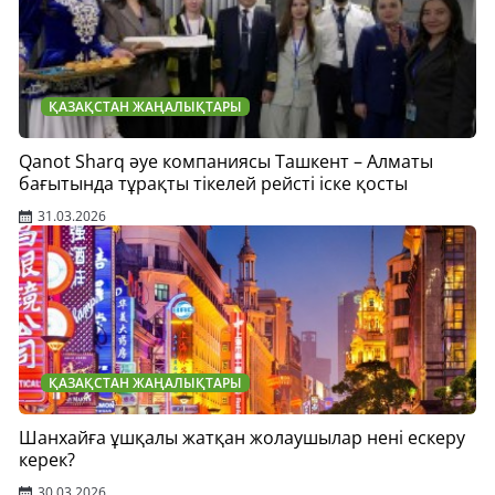
ҚАЗАҚСТАН ЖАҢАЛЫҚТАРЫ
Qanot Sharq әуе компаниясы Ташкент – Алматы
бағытында тұрақты тікелей рейсті іске қосты
31.03.2026
ҚАЗАҚСТАН ЖАҢАЛЫҚТАРЫ
Шанхайға ұшқалы жатқан жолаушылар нені ескеру
керек?
30.03.2026