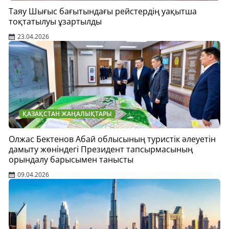
Таяу Шығыс бағытындағы рейстердің уақытша
тоқтатылуы ұзартылды
23.04.2026
ҚАЗАҚСТАН ЖАҢАЛЫҚТАРЫ
Олжас Бектенов Абай облысының туристік әлеуетін
дамыту жөніндегі Президент тапсырмасының
орындалу барысымен танысты
09.04.2026