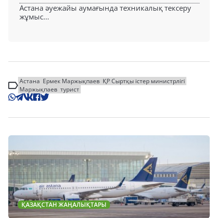
Астана әуежайы аумағында техникалық тексеру
жұмыс...
Астана
Ермек Маржықпаев
ҚР Сыртқы істер министрлігі
Маржықпаев
турист
ҚАЗАҚСТАН ЖАҢАЛЫҚТАРЫ