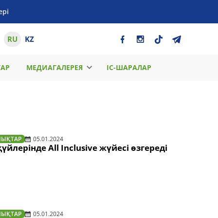
ері
RU
KZ
ТАР
МЕДИАГАЛЕРЕЯ
ІС-ШАРАЛАР
ЛЫҚТАР
05.01.2024
йлерінде All Inclusive жүйесі өзгереді
ЛЫҚТАР
05.01.2024