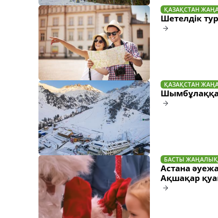
ҚАЗАҚСТАН ЖАҢ
Шетелдік ту
ҚАЗАҚСТАН ЖАҢ
Шымбұлаққа 
БАСТЫ ЖАҢАЛЫҚ
Астана әуежа
Ақшақар қуа