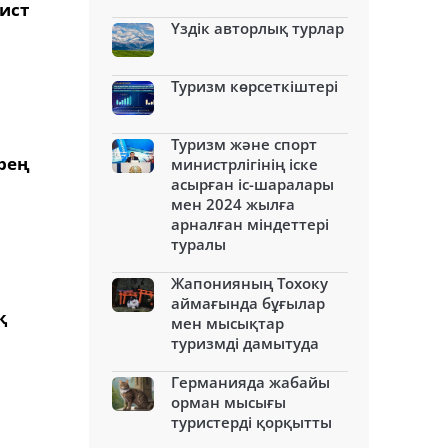
ист
Үздік авторлық турлар
Туризм көрсеткіштері
Туризм және спорт
әрең
министрлігінің іске
асырған іс-шаралары
мен 2024 жылға
арналған міндеттері
туралы
Жапонияның Тохоку
аймағында бұғылар
қ
мен мысықтар
туризмді дамытуда
Германияда жабайы
орман мысығы
туристерді қорқытты