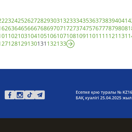
22
23
24
25
26
27
28
29
30
31
32
33
34
35
36
37
38
39
40
41
4
1
62
63
64
65
66
67
68
69
70
71
72
73
74
75
76
77
78
79
80
81
101
102
103
104
105
106
107
108
109
110
111
112
113
11
127
128
129
130
131
132
133
Есепке қою туралы № KZ1
БАҚ куәлігі 25.04.2025 жыл