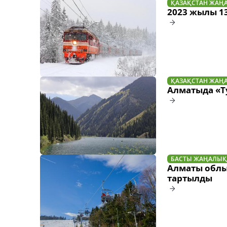
ҚАЗАҚСТАН ЖАҢ
2023 жылы 1
ҚАЗАҚСТАН ЖАҢ
Алматыда «Т
БАСТЫ ЖАҢАЛЫҚ
Алматы облы
тартылды