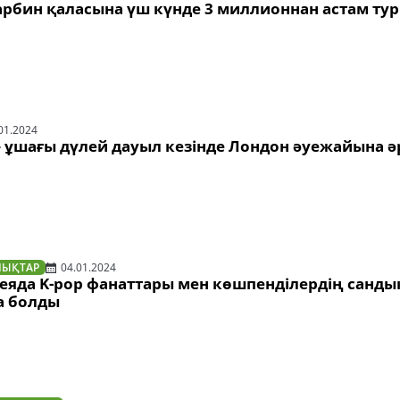
рбин қаласына үш күнде 3 миллионнан астам тур
01.2024
» ұшағы дүлей дауыл кезінде Лондон әуежайына 
ЛЫҚТАР
04.01.2024
реяда K-pop фанаттары мен көшпенділердің санды
а болды