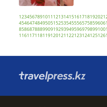
1
2
3
4
5
6
7
8
9
10
11
12
13
14
15
16
17
18
19
20
21
45
46
47
48
49
50
51
52
53
54
55
56
57
58
59
60
6
85
86
87
88
89
90
91
92
93
94
95
96
97
98
99
100
116
117
118
119
120
121
122
123
124
125
126