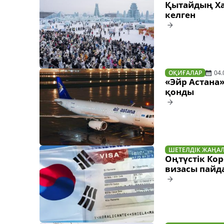
Қытайдың Ха
келген
ОҚИҒАЛАР
04.
«Эйр Астана
қонды
ШЕТЕЛДІК ЖАҢА
Оңтүстік Ко
визасы пайд