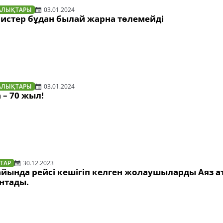
АЛЫҚТАРЫ
03.01.2024
ристер бұдан былай жарна төлемейді
АЛЫҚТАРЫ
03.01.2024
– 70 жыл!
ТАР
30.12.2023
йында рейсі кешігіп келген жолаушыларды Аяз а
нтады.