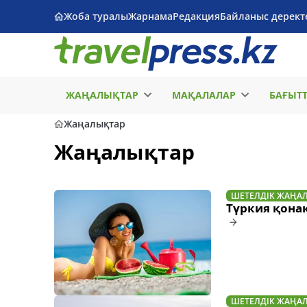
Жоба туралы
Жарнама
Редакция
Байланыс дерект
ЖАҢАЛЫҚТАР
МАҚАЛАЛАР
БАҒЫТ
Жаңалықтар
Жаңалықтар
ШЕТЕЛДІК ЖАҢА
Түркия қонақү
ШЕТЕЛДІК ЖАҢА