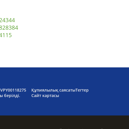
2
43
44
82
83
84
4
115
6VPY00118275
Құпиялылық саясаты
Тегтер
ы берілді.
Сайт картасы