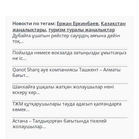
Новости по тегам:
Ержан Еркинбаев
,
Қазақстан
жаңалықтары
,
туризм туралы жаңалықтар
Дубайға ұшатын рейстер сәуірдің аяғына дейін
тоқ...
Пойызда немесе вокзалда затыңызды ұмытсаңыз
не іс...
Qanot Sharq әуе компаниясы Ташкент – Алматы
бағыт...
Шанхайға ұшқалы жатқан жолаушылар нені
ескеру кер...
ТЖМ құтқарушылары тауда адасып қалғандарға
көмек...
Астана – Талдықорған бағытында тікелей
жолаушылар...