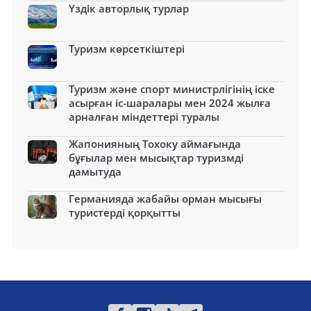
Үздік авторлық турлар
Туризм көрсеткіштері
Туризм және спорт министрлігінің іске
асырған іс-шаралары мен 2024 жылға
арналған міндеттері туралы
Жапонияның Тохоку аймағында
бұғылар мен мысықтар туризмді
дамытуда
Германияда жабайы орман мысығы
туристерді қорқытты