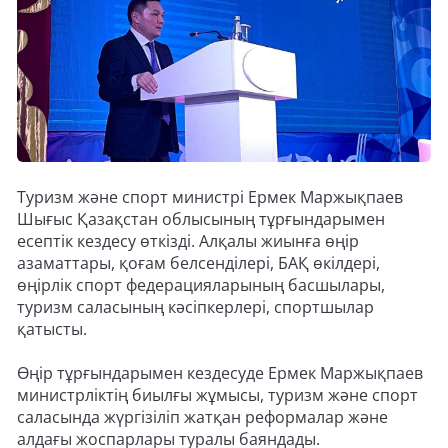
Туризм және спорт министрі Ермек Маржықпаев
Шығыс Қазақстан облысының тұрғындарымен
есептік кездесу өткізді. Алқалы жиынға өңір
азаматтары, қоғам белсенділері, БАҚ өкілдері,
өңірлік спорт федерацияларының басшылары,
туризм саласының кәсіпкерлері, спортшылар
қатысты.
Өңір тұрғындарымен кездесуде Ермек Маржықпаев
министрліктің биылғы жұмысы, туризм және спорт
саласында жүргізіліп жатқан реформалар және
алдағы жоспарлары туралы баяндады.