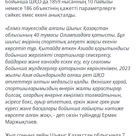
бойынша ШҚО-да 1859 нысанның 10 пайызы
немесе 186 объектінің қажетті параметрлерге
сәйкес емес екені анықталды.
«Еліміз тәуелсіздік алғалы Шығыс Қазақстан
облысының 40 тумасы Олимпиадаға қатысты. Бұл
шығыс өңірінің спорттық әлеуеті жақсы екенін
көрсетіп тұр. Қытайда өткен Азиада қорытындысы
бойынша жергілікті спортшылар семсерлесу,
байдарка және каноэда ескек есу, есу слаломы
бойынша жүлдегерлер қатарынан көрінгенімен, 2023
жылғы Азия ойындарында алғаш рет ШҚО
атлеттері алтын медальсіз қалды. Өкінішке қарай,
спортшыларымыздың өнерін жалпы қарастырар
болсақ, олардың өнеріне көңіліміз толмайтынын,
әсіресе бокс, ауыр атлетика, еркін және грек-рим
күресі және басқалары бойынша лайықты нәтиже
көрсете алған жоқ»
, - деп сөзін түйіндеді Ермек
Маржықпаев.
Жыл соңына дейін Шығыс Қазақстан облысында 7