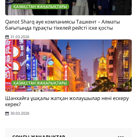
ҚАЗАҚСТАН ЖАҢАЛЫҚТАРЫ
Qanot Sharq әуе компаниясы Ташкент – Алматы
бағытында тұрақты тікелей рейсті іске қосты
31.03.2026
ҚАЗАҚСТАН ЖАҢАЛЫҚТАРЫ
Шанхайға ұшқалы жатқан жолаушылар нені ескеру
керек?
30.03.2026
СОҢҒЫ ЖАҢАЛЫҚТАР