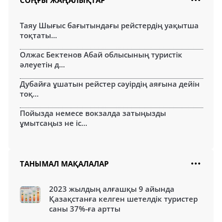
Таяу Шығыс бағытындағы рейстердің уақытша
тоқтаты...
Олжас Бектенов Абай облысының туристік
әлеуетін д...
Дубайға ұшатын рейстер сәуірдің аяғына дейін
тоқ...
Пойызда немесе вокзалда затыңызды
ұмытсаңыз не іс...
ТАНЫМАЛ МАҚАЛАЛАР
2023 жылдың алғашқы 9 айында
Қазақстанға келген шетелдік туристер
саны 37%-ға артты