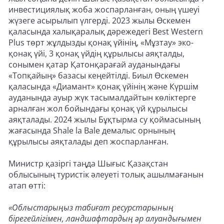
инвестициялық жоба жоспарланған, оның үшеуі
жүзеге асырылып үлгерді. 2023 жылы Өскемен
қаласында халықаралық дәрежедегі Best Western
Plus төрт жұлдызды қонақ үйінің, «Мұзтау» эко-
қонақ үйі, 3 қонақ үйдің құрылысы аяқталды,
сонымен қатар Қатонқарағай ауданындағы
«Топқайың» базасы кеңейтілді. Биыл Өскемен
қаласында «Диамант» қонақ үйінің және Күршім
ауданында ауыр жүк тасымалдайтын көліктерге
арналған жол бойындағы қонақ үй құрылысы
аяқталады. 2024 жылы Бұқтырма су қоймасының
жағасында Shale la Bale демалыс орнының
құрылысы аяқталады деп жоспарланған.
Министр қазіргі таңда Шығыс Қазақстан
облысының туристік әлеуеті толық ашылмағанын
атап өтті:
«Облыстарыңыз табиғат ресурстарының
бірегейлігімен, ландшафтардың әр алуандығымен