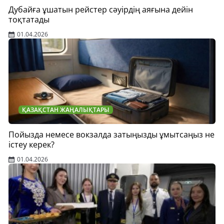
Дубайға ұшатын рейстер сәуірдің аяғына дейін
тоқтатады
01.04.2026
ҚАЗАҚСТАН ЖАҢАЛЫҚТАРЫ
Пойызда немесе вокзалда затыңызды ұмытсаңыз не
істеу керек?
01.04.2026