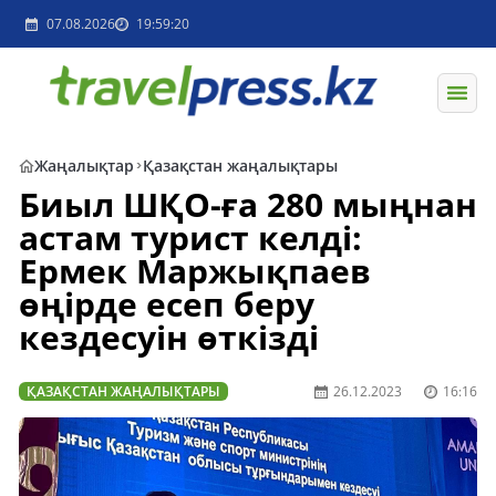
07.08.2026
19:59:20
Жаңалықтар
Қазақстан жаңалықтары
Биыл ШҚО-ға 280 мыңнан
астам турист келді:
Ермек Маржықпаев
өңірде есеп беру
кездесуін өткізді
ҚАЗАҚСТАН ЖАҢАЛЫҚТАРЫ
26.12.2023
16:16