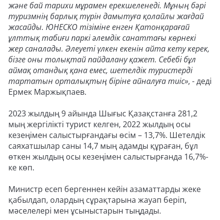
және бай тарихи мұрамен ерекшеленеді. Мұның бәрі
туризмнің барлық түрін дамытуға қолайлы жағдай
жасайды. ЮНЕСКО тізіміне енген Қатонқарағай
ұлттық табиғи паркі әлемдік санаттағы көрнекі
жер саналады. Әлеуеті үлкен екенін айта кету керек,
бізге оны толықтай пайдалану қажет. Себебі бұл
аймақ отандық қана емес, шетелдік туристерді
тартатын орталықтың біріне айналуға тиіс»
, - деді
Ермек Маржықпаев.
2023 жылдың 9 айында Шығыс Қазақстанға 281,2
мың жергілікті турист келген, 2022 жылдың осы
кезеңімен салыстырғандағы өсім – 13,7%. Шетелдік
саяхатшылар саны 14,7 мың адамды құраған, бұл
өткен жылдың осы кезеңімен салыстырғанда 16,7%-
ке көп.
Министр есеп бергеннен кейін азаматтарды жеке
қабылдап, олардың сұрақтарына жауап беріп,
мәселелері мен ұсыныстарын тыңдады.