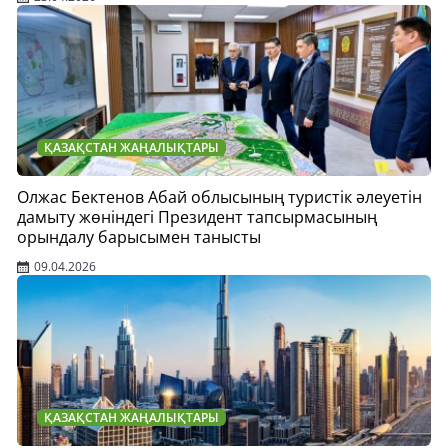
ҚАЗАҚСТАН ЖАҢАЛЫҚТАРЫ
Олжас Бектенов Абай облысының туристік әлеуетін
дамыту жөніндегі Президент тапсырмасының
орындалу барысымен танысты
09.04.2026
ҚАЗАҚСТАН ЖАҢАЛЫҚТАРЫ