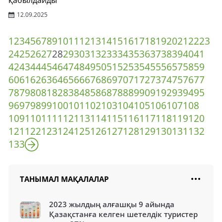
қабылдайды
12.09.2025
1
2
3
4
5
6
7
8
9
10
11
12
13
14
15
16
17
18
19
20
21
22
23
24
25
26
27
28
29
30
31
32
33
34
35
36
37
38
39
40
41
42
43
44
45
46
47
48
49
50
51
52
53
54
55
56
57
58
59
60
61
62
63
64
65
66
67
68
69
70
71
72
73
74
75
76
77
78
79
80
81
82
83
84
85
86
87
88
89
90
91
92
93
94
95
96
97
98
99
100
101
102
103
104
105
106
107
108
109
110
111
112
113
114
115
116
117
118
119
120
121
122
123
124
125
126
127
128
129
130
131
132
133
ТАНЫМАЛ МАҚАЛАЛАР
2023 жылдың алғашқы 9 айында
Қазақстанға келген шетелдік туристер