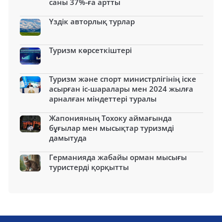
саны 37%-ға артты
Үздік авторлық турлар
Туризм көрсеткіштері
Туризм және спорт министрлігінің іске
асырған іс-шаралары мен 2024 жылға
арналған міндеттері туралы
Жапонияның Тохоку аймағында
бұғылар мен мысықтар туризмді
дамытуда
Германияда жабайы орман мысығы
туристерді қорқытты