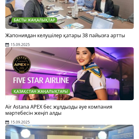
БАСТЫ ЖАҢАЛЫҚТАР
Жапониядан келушілер қатары 38 пайызға артты
15.09.2025
ҚАЗАҚСТАН ЖАҢАЛЫҚТАРЫ
Air Astana APEX бес жұлдызды әуе компания
мәртебесін жеңіп алды
15.09.2025