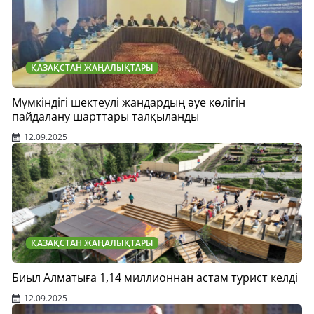
ҚАЗАҚСТАН ЖАҢАЛЫҚТАРЫ
Мүмкіндігі шектеулі жандардың әуе көлігін
пайдалану шарттары талқыланды
12.09.2025
ҚАЗАҚСТАН ЖАҢАЛЫҚТАРЫ
Биыл Алматыға 1,14 миллионнан астам турист келді
12.09.2025