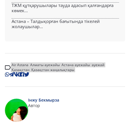
ТЖМ құтқарушылары тауда адасып қалғандарға
көмек...
Астана – Талдықорған бағытында тікелей
жолаушылар...
Air Astana
Алматы әуежайы
Астана әуежайы
әуежай
Қазақстан
Қазақстан жаңалықтары
Інжу Бекмырза
Автор