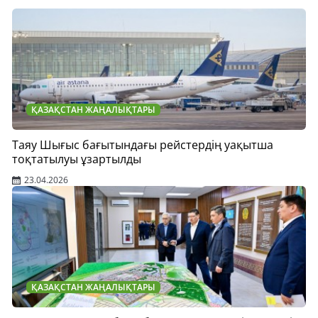
ҚАЗАҚСТАН ЖАҢАЛЫҚТАРЫ
Таяу Шығыс бағытындағы рейстердің уақытша
тоқтатылуы ұзартылды
23.04.2026
ҚАЗАҚСТАН ЖАҢАЛЫҚТАРЫ