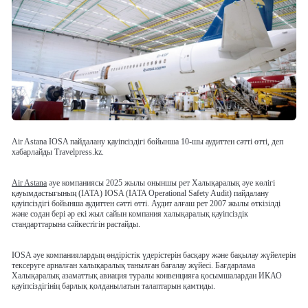
Air Astana IOSA пайдалану қауіпсіздігі бойынша 10-шы аудиттен сәтті өтті, деп
хабарлайды Travelpress.kz.
Air Astana
әуе компаниясы 2025 жылы оныншы рет Халықаралық әуе көлігі
қауымдастығының (IATA) IOSA (IATA Operational Safety Audit) пайдалану
қауіпсіздігі бойынша аудиттен сәтті өтті. Аудит алғаш рет 2007 жылы өткізілді
және содан бері әр екі жыл сайын компания халықаралық қауіпсіздік
стандарттарына сәйкестігін растайды.
IOSA әуе компаниялардың өндірістік үдерістерін басқару және бақылау жүйелерін
тексеруге арналған халықаралық танылған бағалау жүйесі. Бағдарлама
Халықаралық азаматтық авиация туралы конвенцияға қосымшалардан ИКАО
қауіпсіздігінің барлық қолданылатын талаптарын қамтиды.