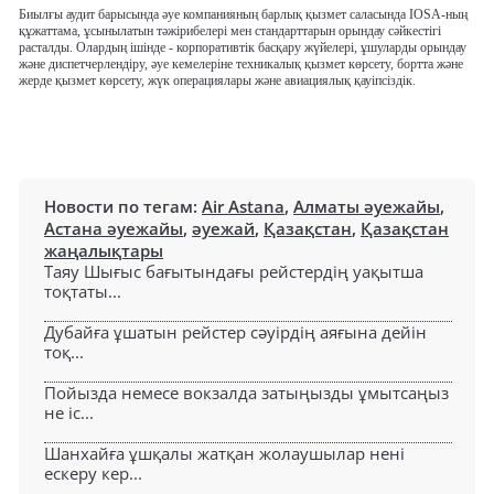
Биылғы аудит барысында әуе компанияның барлық қызмет саласында IOSA-ның
құжаттама, ұсынылатын тәжірибелері мен стандарттарын орындау сәйкестігі
расталды. Олардың ішінде - корпоративтік басқару жүйелері, ұшуларды орындау
және диспетчерлендіру, әуе кемелеріне техникалық қызмет көрсету, бортта және
жерде қызмет көрсету, жүк операциялары және авиациялық қауіпсіздік.
Новости по тегам:
Air Astana
,
Алматы әуежайы
,
Астана әуежайы
,
әуежай
,
Қазақстан
,
Қазақстан
жаңалықтары
Таяу Шығыс бағытындағы рейстердің уақытша
тоқтаты...
Дубайға ұшатын рейстер сәуірдің аяғына дейін
тоқ...
Пойызда немесе вокзалда затыңызды ұмытсаңыз
не іс...
Шанхайға ұшқалы жатқан жолаушылар нені
ескеру кер...