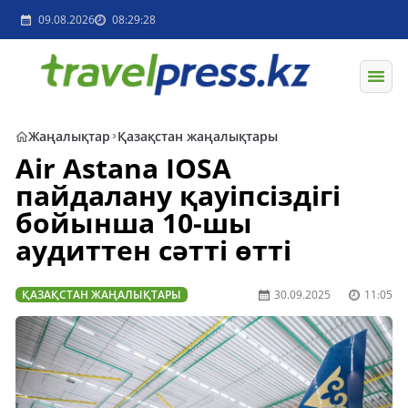
09.08.2026
08:29:28
Жаңалықтар
Қазақстан жаңалықтары
Air Astana IOSA
пайдалану қауіпсіздігі
бойынша 10-шы
аудиттен сәтті өтті
ҚАЗАҚСТАН ЖАҢАЛЫҚТАРЫ
30.09.2025
11:05