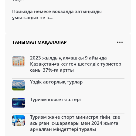
Пойызда немесе вокзалда затыңызды
ұмытсаңыз не іс...
ТАНЫМАЛ МАҚАЛАЛАР
2023 жылдың алғашқы 9 айында
Қазақстанға келген шетелдік туристер
саны 37%-ға артты
Үздік авторлық турлар
Туризм көрсеткіштері
Туризм және спорт министрлігінің іске
асырған іс-шаралары мен 2024 жылға
арналған міндеттері туралы