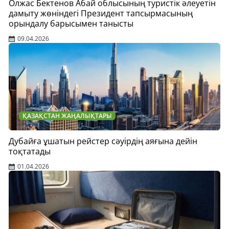
Олжас Бектенов Абай облысының туристік әлеуетін
дамыту жөніндегі Президент тапсырмасының
орындалу барысымен танысты
09.04.2026
ҚАЗАҚСТАН ЖАҢАЛЫҚТАРЫ
Дубайға ұшатын рейстер сәуірдің аяғына дейін
тоқтатады
01.04.2026