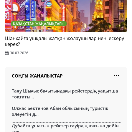
ҚАЗАҚСТАН ЖАҢАЛЫҚТАРЫ
Шанхайға ұшқалы жатқан жолаушылар нені ескеру
керек?
30.03.2026
СОҢҒЫ ЖАҢАЛЫҚТАР
Таяу Шығыс бағытындағы рейстердің уақытша
тоқтаты...
Олжас Бектенов Абай облысының туристік
әлеуетін д...
Дубайға ұшатын рейстер сәуірдің аяғына дейін
тоқ...