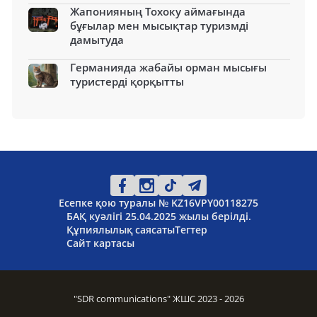
Жапонияның Тохоку аймағында
бұғылар мен мысықтар туризмді
дамытуда
Германияда жабайы орман мысығы
туристерді қорқытты
Есепке қою туралы № KZ16VPY00118275
БАҚ куәлігі 25.04.2025 жылы берілді.
Құпиялылық саясаты
Тегтер
Сайт картасы
"SDR communications" ЖШС 2023 - 2026