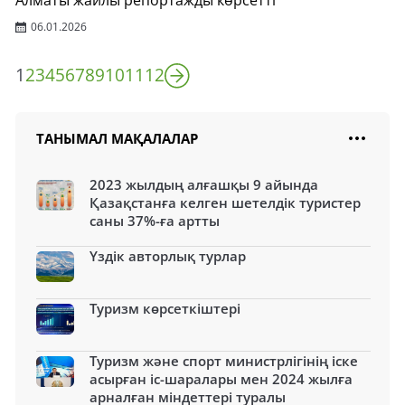
Алматы жайлы репортажды көрсетті
06.01.2026
1
2
3
4
5
6
7
8
9
10
11
12
ТАНЫМАЛ МАҚАЛАЛАР
2023 жылдың алғашқы 9 айында
Қазақстанға келген шетелдік туристер
саны 37%-ға артты
Үздік авторлық турлар
Туризм көрсеткіштері
Туризм және спорт министрлігінің іске
асырған іс-шаралары мен 2024 жылға
арналған міндеттері туралы