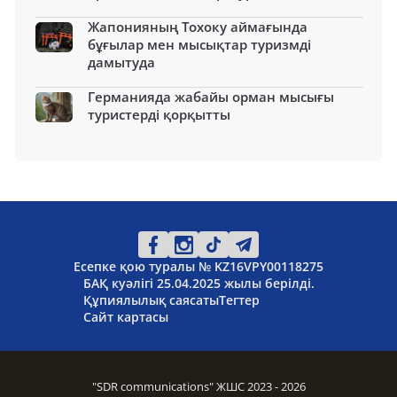
Жапонияның Тохоку аймағында
бұғылар мен мысықтар туризмді
дамытуда
Германияда жабайы орман мысығы
туристерді қорқытты
Есепке қою туралы № KZ16VPY00118275
БАҚ куәлігі 25.04.2025 жылы берілді.
Құпиялылық саясаты
Тегтер
Сайт картасы
"SDR communications" ЖШС 2023 - 2026