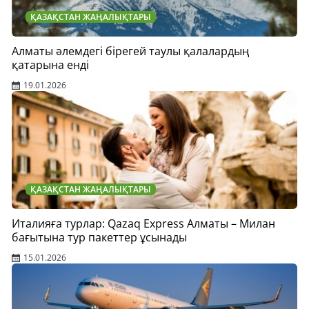
ҚАЗАҚСТАН ЖАҢАЛЫҚТАРЫ
Алматы әлемдегі бірегей таулы қалалардың
қатарына енді
19.01.2026
ҚАЗАҚСТАН ЖАҢАЛЫҚТАРЫ
Италияға турлар: Qazaq Express Алматы – Милан
бағытына тур пакеттер ұсынады
15.01.2026