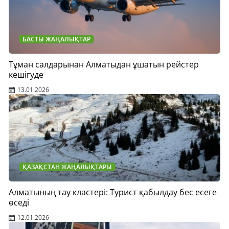
БАСТЫ ЖАҢАЛЫҚТАР
Тұман салдарынан Алматыдан ұшатын рейстер
кешігуде
13.01.2026
ҚАЗАҚСТАН ЖАҢАЛЫҚТАРЫ
Алматының тау кластері: Турист қабылдау бес есеге
өседі
12.01.2026