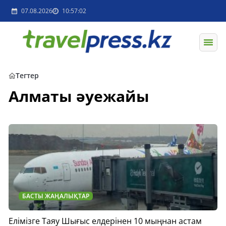
07.08.2026
10:57:02
Тегтер
Алматы әуежайы
БАСТЫ ЖАҢАЛЫҚТАР
Елімізге Таяу Шығыс елдерінен 10 мыңнан астам