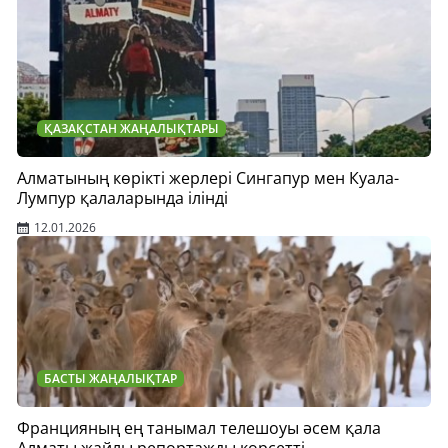
ҚАЗАҚСТАН ЖАҢАЛЫҚТАРЫ
Алматының көрікті жерлері Сингапур мен Куала-
Лумпур қалаларында ілінді
12.01.2026
БАСТЫ ЖАҢАЛЫҚТАР
Францияның ең танымал телешоуы әсем қала